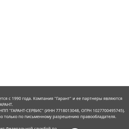
тся с 1990 года. Компания "Гарант" и ее партнеры являются
АРАНТ.
НПП "ГАРАНТ-СЕРВИС" (ИНН 7718013048, ОГРН 1027700495745).
о только по письменному разрешению правообладателя.
ния Федеральной службой по