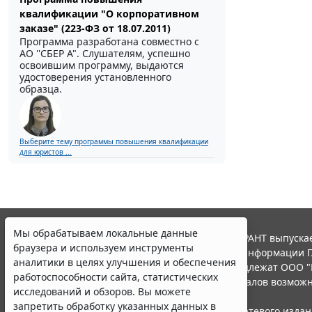
квалификации "О корпоративном
заказе" (223-ФЗ от 18.07.2011)
Программа разработана совместно с
АО ''СБЕР А". Слушателям, успешно
освоившим программу, выдаются
удостоверения установленного
образца.
Выберите тему программы повышения квалификации
для юристов ...
Мы обрабатываем локальные данные
© ООО "НПП "ГАРАНТ-СЕРВИС", 2026. Система ГАРАНТ выпускае
браузера и используем инструменты
участниками Российской ассоциации правовой информации Г
аналитики в целях улучшения и обеспечения
Все права на материалы сайта ГАРАНТ.РУ принадлежат ООО "
работоспособности сайта, статистических
Полное или частичное воспроизведение материалов возможн
исследований и обзоров. Вы можете
Правила использования портала.
запретить обработку указанных данных в
Портал ГАРАНТ.РУ зарегистрирован в качестве сетевого изда