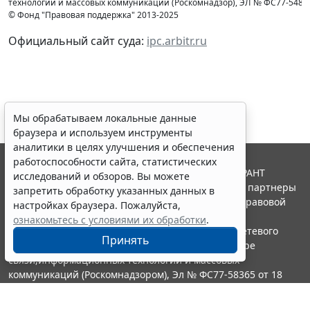
технологий и массовых коммуникаций (Роcкомнадзор), ЭЛ № ФС77-54853 
© Фонд "Правовая поддержка" 2013-2025
Официальный сайт суда:
ipc.arbitr.ru
Мы обрабатываем локальные данные
браузера и используем инструменты
аналитики в целях улучшения и обеспечения
работоспособности сайта, статистических
© ООО "НПП "ГАРАНТ-СЕРВИС", 2026. Система ГАРАНТ
исследований и обзоров. Вы можете
выпускается с 1990 года. Компания "Гарант" и ее партнеры
запретить обработку указанных данных в
являются участниками Российской ассоциации правовой
настройках браузера. Пожалуйста,
информации ГАРАНТ.
ознакомьтесь с условиями их обработки
.
Портал ГАРАНТ.РУ зарегистрирован в качестве сетевого
Принять
издания Федеральной службой по надзору в сфере
связи,информационных технологий и массовых
коммуникаций (Роскомнадзором), Эл № ФС77-58365 от 18
июня 2014 года.