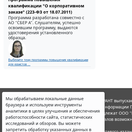
квалификации "О корпоративном
заказе" (223-ФЗ от 18.07.2011)
Программа разработана совместно с
АО ''СБЕР А". Слушателям, успешно
освоившим программу, выдаются
удостоверения установленного
образца.
Выберите тему программы повышения квалификации
для юристов ...
Мы обрабатываем локальные данные
© ООО "НПП "ГАРАНТ-СЕРВИС", 2026. Система ГАРАНТ выпускае
браузера и используем инструменты
участниками Российской ассоциации правовой информации Г
аналитики в целях улучшения и обеспечения
Все права на материалы сайта ГАРАНТ.РУ принадлежат ООО "
работоспособности сайта, статистических
Полное или частичное воспроизведение материалов возможн
исследований и обзоров. Вы можете
Правила использования портала.
запретить обработку указанных данных в
Портал ГАРАНТ.РУ зарегистрирован в качестве сетевого изда