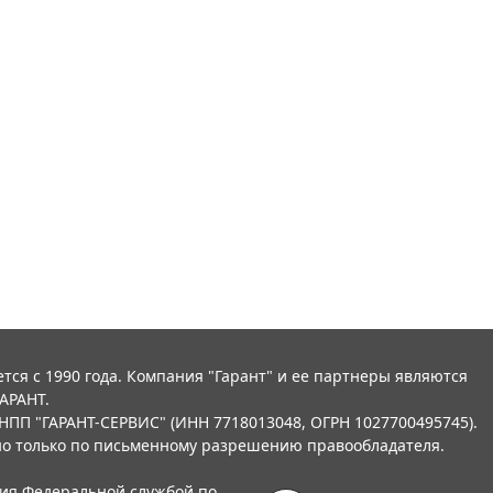
тся с 1990 года. Компания "Гарант" и ее партнеры являются
АРАНТ.
НПП "ГАРАНТ-СЕРВИС" (ИНН 7718013048, ОГРН 1027700495745).
о только по письменному разрешению правообладателя.
ния Федеральной службой по