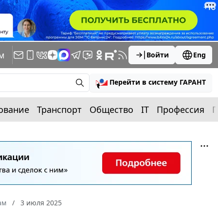
м
Войти
Eng
Перейти в систему ГАРАНТ
ование
Транспорт
Общество
IT
Профессия
П
ам
3 июля 2025