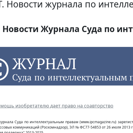
. Новости журнала по интелл
Новости Журнала Суда по инт
омощь изобретателю дает право на соавторство
журнала Суда по интеллектуальным правам (www.ipcmagazine.ru) зареги
ссовых коммуникаций (Роcкомнадзор), ЭЛ № ФС77-54853 от 26 июля 2013 г
ая поддержка" 2013-2025