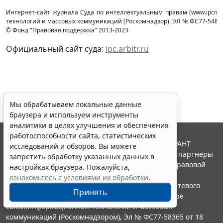
Интернет-сайт журнала Суда по интеллектуальным правам (www.ipcmag
технологий и массовых коммуникаций (Роcкомнадзор), ЭЛ № ФС77-54853 
© Фонд "Правовая поддержка" 2013-2023
Официальный сайт суда:
ipc.arbitr.ru
Мы обрабатываем локальные данные
браузера и используем инструменты
аналитики в целях улучшения и обеспечения
работоспособности сайта, статистических
© ООО "НПП "ГАРАНТ-СЕРВИС", 2026. Система ГАРАНТ
исследований и обзоров. Вы можете
выпускается с 1990 года. Компания "Гарант" и ее партнеры
запретить обработку указанных данных в
являются участниками Российской ассоциации правовой
настройках браузера. Пожалуйста,
информации ГАРАНТ.
ознакомьтесь с условиями их обработки
.
Портал ГАРАНТ.РУ зарегистрирован в качестве сетевого
Принять
издания Федеральной службой по надзору в сфере
связи,информационных технологий и массовых
коммуникаций (Роскомнадзором), Эл № ФС77-58365 от 18