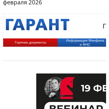
февраля 2026
Г
Информация Минфина
Горячие документы
и ФНС
П