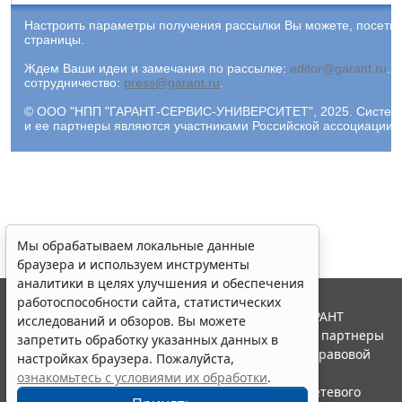
Настроить параметры получения рассылки Вы можете, посети
страницы.
Ждем Ваши идеи и замечания по рассылке:
editor@garant.ru
.
Р
сотрудничество:
press@garant.ru
.
Мы обрабатываем локальные данные
© ООО "НПП "ГАРАНТ-СЕРВИС-УНИВЕРСИТЕТ", 2025. Система Г
и ее партнеры являются участниками Российской ассоциации
браузера и используем инструменты
аналитики в целях улучшения и обеспечения
работоспособности сайта, статистических
исследований и обзоров. Вы можете
запретить обработку указанных данных в
настройках браузера. Пожалуйста,
ознакомьтесь с условиями их обработки
.
Принять
© ООО "НПП "ГАРАНТ-СЕРВИС", 2026. Система ГАРАНТ
выпускается с 1990 года. Компания "Гарант" и ее партнеры
Erid: 4CQwVszH9pWwojUA9Q3
Реклама
являются участниками Российской ассоциации правовой
информации ГАРАНТ.
Получите полный доступ к системе
Портал ГАРАНТ.РУ зарегистрирован в качестве сетевого
ГАРАНТ бесплатно на 3 дня!