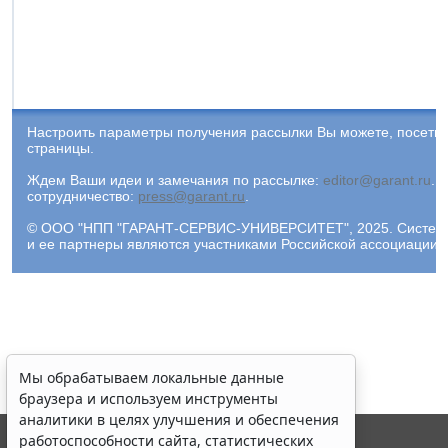
Настроить параметры получения рассылки Вы можете, посети
страницы.
Ждем Ваши идеи и замечания по рассылке:
editor@garant.ru
.
Р
сотрудничество:
press@garant.ru
.
© ООО "НПП "ГАРАНТ-СЕРВИС-УНИВЕРСИТЕТ", 2025. Система Г
и ее партнеры являются участниками Российской ассоциации
Мы обрабатываем локальные данные
браузера и используем инструменты
аналитики в целях улучшения и обеспечения
работоспособности сайта, статистических