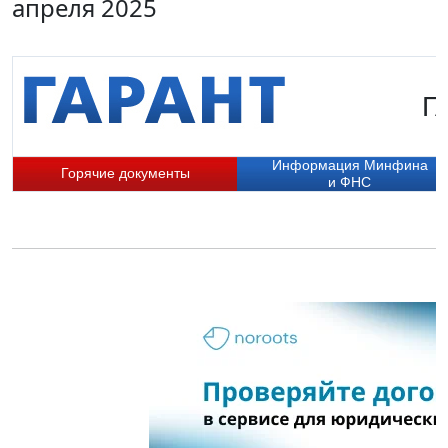
апреля 2025
Г
Информация Минфина
Горячие документы
и ФНС
П