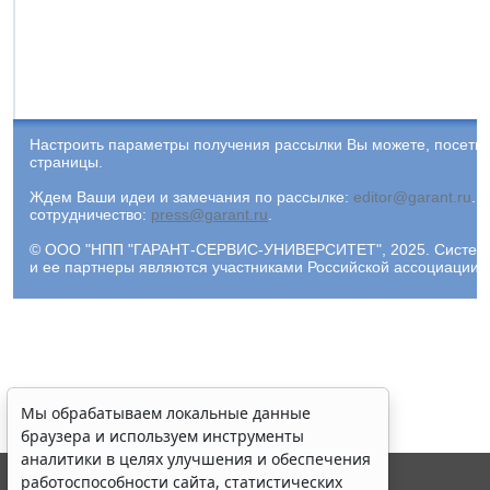
Настроить параметры получения рассылки Вы можете, посети
страницы.
Ждем Ваши идеи и замечания по рассылке:
editor@garant.ru
.
Р
сотрудничество:
press@garant.ru
.
© ООО "НПП "ГАРАНТ-СЕРВИС-УНИВЕРСИТЕТ", 2025. Система Г
и ее партнеры являются участниками Российской ассоциации
Мы обрабатываем локальные данные
браузера и используем инструменты
аналитики в целях улучшения и обеспечения
работоспособности сайта, статистических