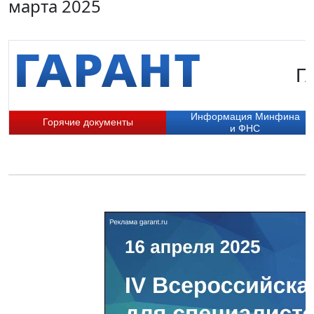
марта 2025
Г
Информация Минфина
Горячие документы
и ФНС
П