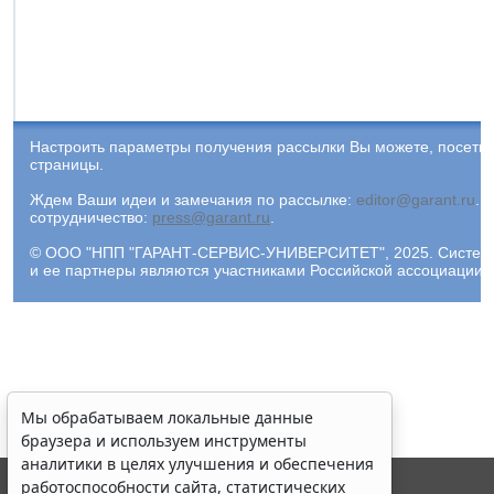
Настроить параметры получения рассылки Вы можете, посети
страницы.
Ждем Ваши идеи и замечания по рассылке:
editor@garant.ru
.
Р
сотрудничество:
press@garant.ru
.
© ООО "НПП "ГАРАНТ-СЕРВИС-УНИВЕРСИТЕТ", 2025. Система Г
и ее партнеры являются участниками Российской ассоциации
Мы обрабатываем локальные данные
браузера и используем инструменты
аналитики в целях улучшения и обеспечения
работоспособности сайта, статистических