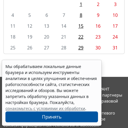
1
2
3
4
5
6
7
8
9
10
11
12
13
14
15
16
17
18
19
20
21
22
23
24
25
26
27
28
29
30
31
Мы обрабатываем локальные данные
браузера и используем инструменты
аналитики в целях улучшения и обеспечения
работоспособности сайта, статистических
© ООО "НПП "ГАРАНТ-СЕРВИС", 2026. Система ГАРАНТ
исследований и обзоров. Вы можете
выпускается с 1990 года. Компания "Гарант" и ее партнеры
запретить обработку указанных данных в
являются участниками Российской ассоциации правовой
настройках браузера. Пожалуйста,
информации ГАРАНТ.
ознакомьтесь с условиями их обработки
.
Портал ГАРАНТ.РУ зарегистрирован в качестве сетевого
Принять
издания Федеральной службой по надзору в сфере
связи,информационных технологий и массовых