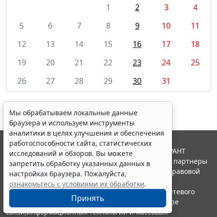
1
2
3
4
5
6
7
8
9
10
11
12
13
14
15
16
17
18
19
20
21
22
23
24
25
26
27
28
29
30
31
Мы обрабатываем локальные данные
браузера и используем инструменты
аналитики в целях улучшения и обеспечения
работоспособности сайта, статистических
© ООО "НПП "ГАРАНТ-СЕРВИС", 2026. Система ГАРАНТ
исследований и обзоров. Вы можете
выпускается с 1990 года. Компания "Гарант" и ее партнеры
запретить обработку указанных данных в
являются участниками Российской ассоциации правовой
настройках браузера. Пожалуйста,
информации ГАРАНТ.
ознакомьтесь с условиями их обработки
.
Портал ГАРАНТ.РУ зарегистрирован в качестве сетевого
Принять
издания Федеральной службой по надзору в сфере
связи,информационных технологий и массовых