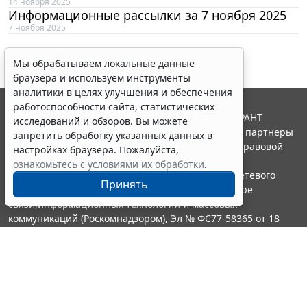
14 ноября 2025
Информационные рассылки за 7 ноября 2025
7 ноября 2025
Мы обрабатываем локальные данные
браузера и используем инструменты
аналитики в целях улучшения и обеспечения
работоспособности сайта, статистических
© ООО "НПП "ГАРАНТ-СЕРВИС", 2026. Система ГАРАНТ
исследований и обзоров. Вы можете
выпускается с 1990 года. Компания "Гарант" и ее партнеры
запретить обработку указанных данных в
являются участниками Российской ассоциации правовой
настройках браузера. Пожалуйста,
информации ГАРАНТ.
ознакомьтесь с условиями их обработки
.
Портал ГАРАНТ.РУ зарегистрирован в качестве сетевого
Принять
издания Федеральной службой по надзору в сфере
связи,информационных технологий и массовых
коммуникаций (Роскомнадзором), Эл № ФС77-58365 от 18
июня 2014 года.
16+
Контакты
8-800-200-88-88