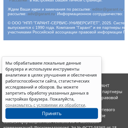
Ждем Ваши идеи и замечания по рассылке:
editor@garant.ru
.
Р
рассылке:
adv@garant.ru
.
Информационное сотрудничество:
p
© ООО "НПП "ГАРАНТ-СЕРВИС-УНИВЕРСИТЕТ", 2025. Систем
выпускается с 1990 года. Компания "Гарант" и ее партнеры яв
участниками Российской ассоциации правовой информации ГА
Мы обрабатываем локальные данные
браузера и используем инструменты
аналитики в целях улучшения и обеспечения
работоспособности сайта, статистических
© ООО "НПП "ГАРАНТ-СЕРВИС", 2026. Система ГАРАНТ
исследований и обзоров. Вы можете
выпускается с 1990 года. Компания "Гарант" и ее партнеры
запретить обработку указанных данных в
являются участниками Российской ассоциации правовой
настройках браузера. Пожалуйста,
информации ГАРАНТ.
ознакомьтесь с условиями их обработки
.
Портал ГАРАНТ.РУ зарегистрирован в качестве сетевого
Принять
издания Федеральной службой по надзору в сфере
связи,информационных технологий и массовых
коммуникаций (Роскомнадзором), Эл № ФС77-58365 от 18