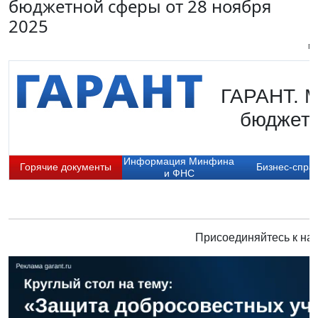
бюджетной сферы от 28 ноября
2025
Пи
ГАРАНТ. М
бюджетн
Информация Минфина
Горячие документы
Бизнес-спра
и ФНС
Присоединяйтесь к нам