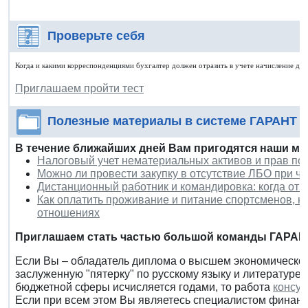
Проверьте себя
Когда и какими корреспонденциями бухгалтер должен отразить в учете начисление до
Приглашаем пройти тест
Полезные материалы в системе ГАРАНТ
В течение ближайших дней Вам пригодятся наши ма
Налоговый учет нематериальных активов и прав по
Можно ли провести закупку в отсутствие ЛБО при ч
Дистанционный работник и командировка: когда отк
Как оплатить проживание и питание спортсменов, н
отношениях
Приглашаем стать частью большой команды ГАРАН
Если Вы – обладатель диплома о высшем экономическо
заслуженную "пятерку" по русскому языку и литературе,
бюджетной сферы исчисляется годами, то работа
консул
Если при всем этом Вы являетесь специалистом финанс