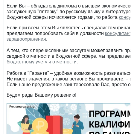
Если Вы – обладатель диплома о высшем экономическо
заслуженную "пятерку" по русскому языку и литературе,
бюджетной сферы исчисляется годами, то работа
консул
Если при всем этом Вы являетесь специалистом финанс
предлагаем попробовать себя в должности
консультанта
здравоохранения
.
А тем, кто к перечисленным заслугам может заявить пр
сводной отчетности в бюджетной сфере, мы предлагае
бюджетному учету и отчетности
.
Работа в "Гаранте" – удобная возможность развиваться 
Не имеет значения, в каком регионе Вы проживаете, – р
Если наше предложение заинтересовало Вас, просто отк
Будем рады Вашему решению!