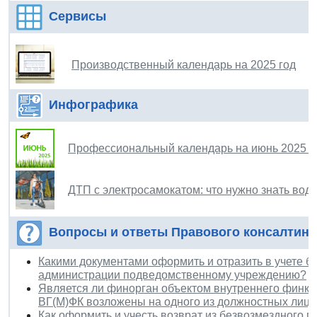
Сервисы
Производственный календарь на 2025 год
Инфографика
Профессиональный календарь на июнь 2025 г
ДТП с электросамокатом: что нужно знать во
Вопросы и ответы Правового консалтинг
Какими документами оформить и отразить в учете 
администрации подведомственному учреждению?
Является ли финорган объектом внутреннего финко
ВГ(М)ФК возложены на одного из должностных лиц
Как оформить и учесть возврат из безвозмездного 