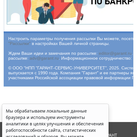
Настроить параметры получения рассылки Вы можете, посетив
"Рассылки"
в настройках Вашей личной страницы.
Ждем Ваши идеи и замечания по рассылке:
editor@garant.ru
.
Р
рассылке:
adv@garant.ru
.
Информационное сотрудничество:
p
© ООО "НПП "ГАРАНТ-СЕРВИС-УНИВЕРСИТЕТ", 2025. Систем
выпускается с 1990 года. Компания "Гарант" и ее партнеры яв
участниками Российской ассоциации правовой информации ГА
Мы обрабатываем локальные данные
браузера и используем инструменты
аналитики в целях улучшения и обеспечения
работоспособности сайта, статистических
© ООО "НПП "ГАРАНТ-СЕРВИС", 2026. Система ГАРАНТ
исследований и обзоров. Вы можете