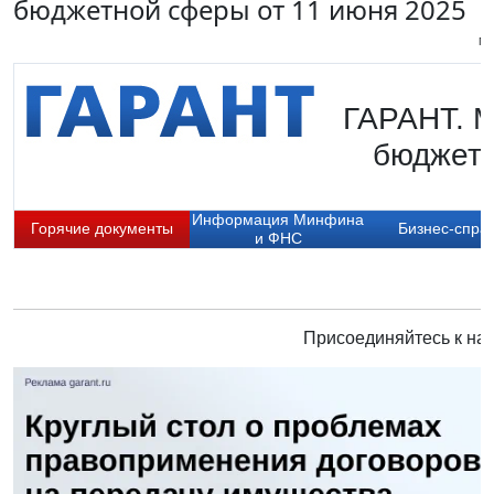
бюджетной сферы от 11 июня 2025
Пи
ГАРАНТ. М
бюджетн
Информация Минфина
Горячие документы
Бизнес-спра
и ФНС
Присоединяйтесь к нам