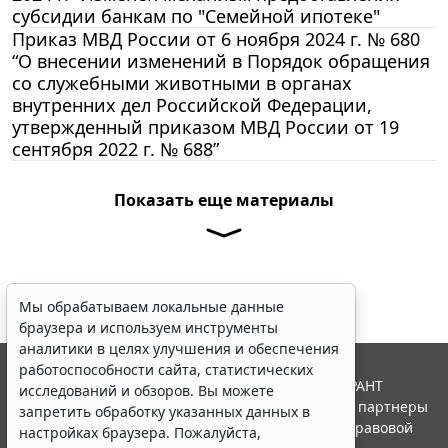
субсидии банкам по "Семейной ипотеке"
Приказ МВД России от 6 ноября 2024 г. № 680
“О внесении изменений в Порядок обращения
со служебными животными в органах
внутренних дел Российской Федерации,
утвержденный приказом МВД России от 19
сентября 2022 г. № 688”
Показать еще материалы
Мы обрабатываем локальные данные
браузера и используем инструменты
аналитики в целях улучшения и обеспечения
работоспособности сайта, статистических
© ООО "НПП "ГАРАНТ-СЕРВИС", 2026. Система ГАРАНТ
исследований и обзоров. Вы можете
выпускается с 1990 года. Компания "Гарант" и ее партнеры
запретить обработку указанных данных в
являются участниками Российской ассоциации правовой
настройках браузера. Пожалуйста,