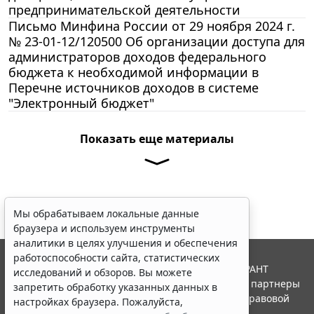
предпринимательской деятельности
Письмо Минфина России от 29 ноября 2024 г.
№ 23-01-12/120500 Об организации доступа для
администраторов доходов федерального
бюджета к необходимой информации в
Перечне источников доходов в системе
"Электронный бюджет"
Показать еще материалы
Мы обрабатываем локальные данные
браузера и используем инструменты
аналитики в целях улучшения и обеспечения
работоспособности сайта, статистических
© ООО "НПП "ГАРАНТ-СЕРВИС", 2026. Система ГАРАНТ
исследований и обзоров. Вы можете
выпускается с 1990 года. Компания "Гарант" и ее партнеры
запретить обработку указанных данных в
являются участниками Российской ассоциации правовой
настройках браузера. Пожалуйста,
информации ГАРАНТ.