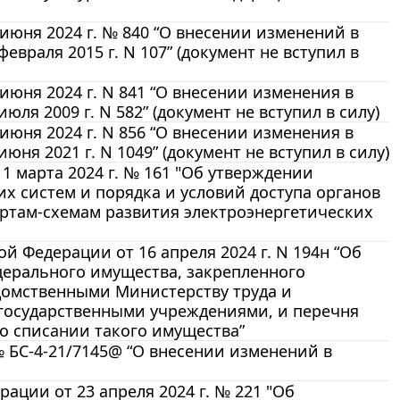
июня 2024 г. № 840 “О внесении изменений в
враля 2015 г. N 107” (документ не вступил в
юня 2024 г. N 841 “О внесении изменения в
я 2009 г. N 582” (документ не вступил в силу)
юня 2024 г. N 856 “О внесении изменения в
ня 2021 г. N 1049” (документ не вступил в силу)
 марта 2024 г. № 161 "Об утверждении
х систем и порядка и условий доступа органов
артам-схемам развития электроэнергетических
 Федерации от 16 апреля 2024 г. N 194н “Об
дерального имущества, закрепленного
едомственными Министерству труда и
осударственными учреждениями, и перечня
о списании такого имущества”
№ БС-4-21/7145@ “О внесении изменений в
ации от 23 апреля 2024 г. № 221 "Об