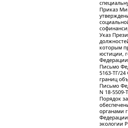
специальну
Приказ Мин
утвержден
социальной
софинансир
Указ Прези
должносте
которым пр
юстиции, г
Федерации 
Письмо Фед
5163-ТГ/24
границ об
Письмо Фед
N 18-5509-
Порядок за
обеспечени
органами 
Федерации
экологии Р