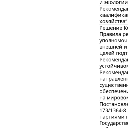
и экологии
Рекомендац
квалифика
хозяйства”
Решение Ко
Правила р
уполномоче
внешней и
целей подт
Рекомендац
устойчивом
Рекомендац
направлен
существенн
обеспечени
на мирово
Постановле
173/1364-8
партиями 
Государст