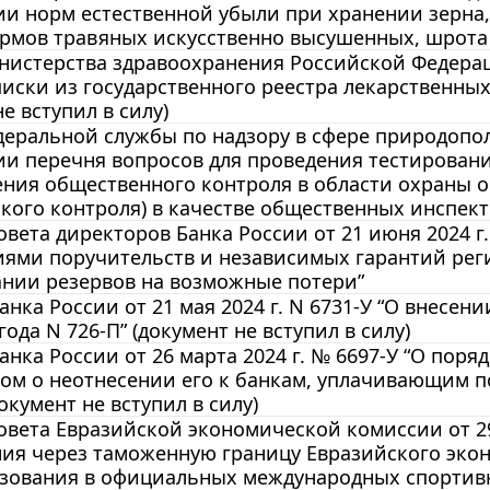
и норм естественной убыли при хранении зерна,
ормов травяных искусственно высушенных, шрота
истерства здравоохранения Российской Федераци
ски из государственного реестра лекарственных
е вступил в силу)
еральной службы по надзору в сфере природополь
и перечня вопросов для проведения тестирован
ения общественного контроля в области охраны 
кого контроля) в качестве общественных инспек
вета директоров Банка России от 21 июня 2024 г.
иями поручительств и независимых гарантий ре
нии резервов на возможные потери”
анка России от 21 мая 2024 г. N 6731-У “О внесе
года N 726-П” (документ не вступил в силу)
анка России от 26 марта 2024 г. № 6697-У “О поря
вом о неотнесении его к банкам, уплачивающим 
окумент не вступил в силу)
вета Евразийской экономической комиссии от 29 
ия через таможенную границу Евразийского экон
ьзования в официальных международных спортив