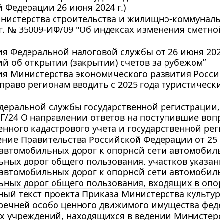
 Федерации 26 июня 2024 г.)
нистерства строительства и жилищно-коммунальн
г. № 35009-ИФ/09 "Об индексах изменения сметной
 Федеральной налоговой службы от 26 июня 202
й об открытии (закрытии) счетов за рубежом”
 Министерства экономического развития Российс
 право регионам вводить с 2025 года туристическ
еральной службы государственной регистрации, к
ТГ/24 О направлении ответов на поступившие воп
енного кадастрового учета и государственной ре
ние Правительства Российской Федерации от 25 
автомобильных дорог к опорной сети автомобиль
ьных дорог общего пользования, участков указа
 автомобильных дорог к опорной сети автомобил
ьных дорог общего пользования, входящих в опо
ный текст проекта Приказа Министерства культу
еречней особо ценного движимого имущества фе
х учреждений, находящихся в ведении Министерс