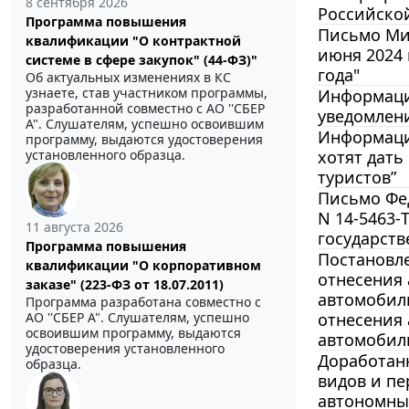
8 сентября 2026
Российской
Программа повышения
Письмо Ми
квалификации "О контрактной
июня 2024 
системе в сфере закупок" (44-ФЗ)"
года"
Об актуальных изменениях в КС
узнаете, став участником программы,
Информация
разработанной совместно с АО ''СБЕР
уведомлени
А". Слушателям, успешно освоившим
Информация
программу, выдаются удостоверения
установленного образца.
хотят дать
туристов”
Письмо Фед
N 14-5463-
11 августа 2026
государств
Программа повышения
Постановле
квалификации "О корпоративном
отнесения 
заказе" (223-ФЗ от 18.07.2011)
автомобил
Программа разработана совместно с
АО ''СБЕР А". Слушателям, успешно
отнесения
освоившим программу, выдаются
автомобил
удостоверения установленного
Доработан
образца.
видов и п
автономны