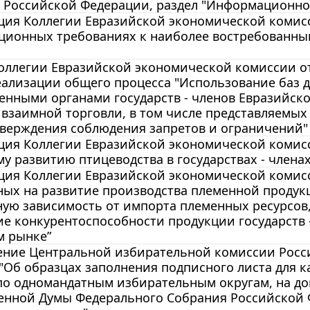
 Российской Федерации, раздел "Информационно-
ия Коллегии Евразийской экономической комиссии
ционных требованиях к наиболее востребованны
ллегии Евразийской экономической комиссии от 
еализации общего процесса "Использование баз 
нными органами государств - членов Евразийско
 взаимной торговли, в том числе представляемы
верждения соблюдения запретов и ограничений" (
ия Коллегии Евразийской экономической комиссии
у развитию птицеводства в государствах - члена
ия Коллегии Евразийской экономической комиссии
ных на развитие производства племенной продук
ую зависимость от импорта племенных ресурсов
е конкурентоспособности продукции государств 
м рынке”
ние Центральной избирательной комиссии Росси
 "Об образцах заполнения подписного листа для
по одномандатным избирательным округам, на до
венной Думы Федерального Собрания Российской