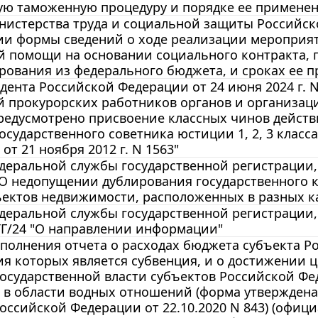
ю таможенную процедуру и порядке ее применения
истерства труда и социальной защиты Российско
ии формы сведений о ходе реализации мероприят
 помощи на основании социального контракта, 
ования из федерального бюджета, и сроках ее п
дента Российской Федерации от 24 июня 2024 г. 
й прокурорских работников органов и организац
едусмотрено присвоение классных чинов действ
осударственного советника юстиции 1, 2, 3 клас
от 21 ноября 2012 г. N 1563"
еральной службы государственной регистрации, к
 О недопущении дублирования государственного к
ъектов недвижимости, расположенных в разных к
еральной службы государственной регистрации, к
ТГ/24 "О направлении информации"
полнения отчета о расходах бюджета субъекта 
я которых является субвенция, и о достижении 
государственной власти субъектов Российской Ф
 в области водных отношений (форма утверждена
оссийской Федерации от 22.10.2020 N 843) (офи