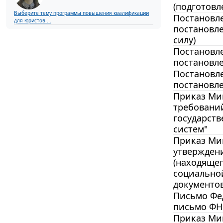
(подготовл
Выберите тему программы повышения квалификации
Постановле
для юристов ...
постановле
силу)
Постановле
постановле
Постановле
постановле
Приказ Мин
требований
государств
систем"
Приказ Мин
утверждени
(находящег
социально
документов
Письмо Фед
письмо ФНС
Приказ Мин