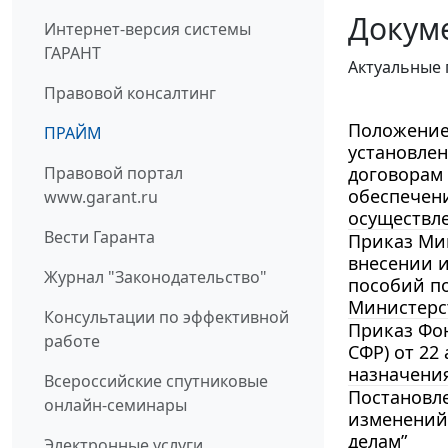
Докум
Интернет-версия системы
ГАРАНТ
Актуальные 
Правовой консалтинг
Положение 
ПРАЙМ
установле
Правовой портал
договорам 
обеспечени
www.garant.ru
осуществле
Вести Гаранта
Приказ Мин
внесении и
Журнал "Законодательство"
пособий п
Министерст
Консультации по эффективной
Приказ Фо
работе
СФР) от 22
назначения
Всероссийские спутниковые
Постановле
онлайн-семинары
изменений
делам”
Электронные услуги