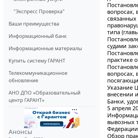
Постановле
"Экспресс Проверка"
вопросах,
связанных
Ваши преимущества
правонару
типа (глав
Информационный банк
Постановле
судами зак
Информационные материалы
Постановле
практике о
Купить систему ГАРАНТ
Постановле
Телекоммуникационное
вопросах,
посягающи
обновление
Указание Ц
АНО ДПО «Образовательный
внесении и
центр ГАРАНТ»
Банки, удо
5 апреля 20
Информация
вывозных т
Федерации 
Анонсы
Обзор прак