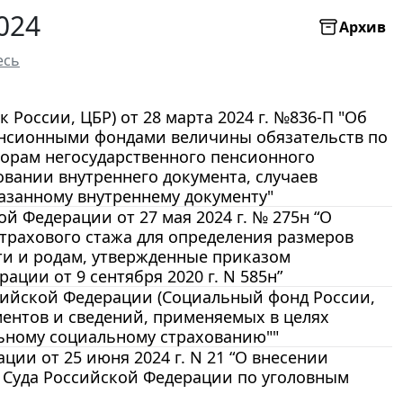
024
Архив
есь
России, ЦБР) от 28 марта 2024 г. №836-П "Об
енсионными фондами величины обязательств по
ворам негосударственного пенсионного
вании внутреннего документа, случаев
казанному внутреннему документу"
 Федерации от 27 мая 2024 г. № 275н “О
трахового стажа для определения размеров
ти и родам, утвержденные приказом
ции от 9 сентября 2020 г. N 585н”
сийской Федерации (Социальный фонд России,
ументов и сведений, применяемых в целях
льному социальному страхованию""
ии от 25 июня 2024 г. N 21 “О внесении
 Суда Российской Федерации по уголовным