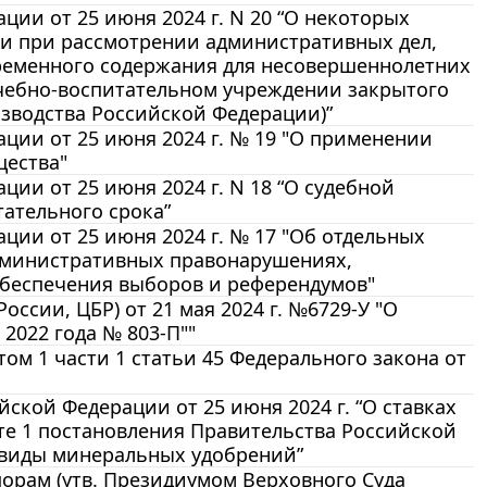
ии от 25 июня 2024 г. N 20 “О некоторых
и при рассмотрении административных дел,
ременного содержания для несовершеннолетних
учебно-воспитательном учреждении закрытого
изводства Российской Федерации)”
ции от 25 июня 2024 г. № 19 "О применении
щества"
ии от 25 июня 2024 г. N 18 “О судебной
ательного срока”
ии от 25 июня 2024 г. № 17 "Об отдельных
административных правонарушениях,
беспечения выборов и референдумов"
ссии, ЦБР) от 21 мая 2024 г. №6729-У "О
2022 года № 803-П""
м 1 части 1 статьи 45 Федерального закона от
кой Федерации от 25 июня 2024 г. “О ставках
те 1 постановления Правительства Российской
ые виды минеральных удобрений”
орам (утв. Президиумом Верховного Суда