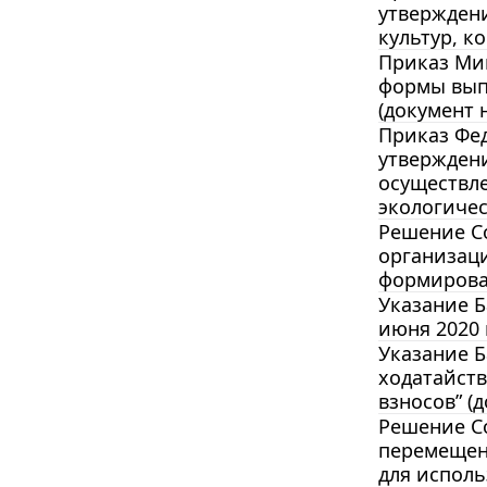
утверждени
культур, к
Приказ Мин
формы выпи
(документ н
Приказ Фед
утверждени
осуществл
экологичес
Решение Со
организац
формирова
Указание Б
июня 2020 
Указание Б
ходатайст
взносов” (д
Решение Со
перемещен
для испол