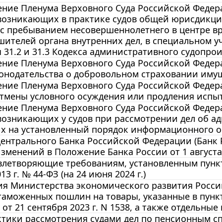
ние Пленума Верховного Суда Российской Федерац
 возникающих в практике судов общей юрисдикци
 с пребыванием несовершеннолетнего в центре в
шителей органа внутренних дел, в специальном 
ы 31.2 и 31.3 Кодекса административного судопро
ние Пленума Верховного Суда Российской Федера
онодательства о добровольном страховании иму
ние Пленума Верховного Суда Российской Федерац
тмены условного осуждения или продления испыт
ние Пленума Верховного Суда Российской Федерац
 возникающих у судов при рассмотрении дел об 
х на установленный порядок информационного о
ентрального Банка Российской Федерации (Банк Ро
зменений в Положение Банка России от 1 августа 
влетворяющие требованиям, установленным пункто
13 г. № 44-ФЗ (на 24 июня 2024 г.)
 Министерства экономического развития Российс
аможенных пошлин на товары, указанные в пунк
от 21 сентября 2023 г. N 1538, а также отдельн
тики рассмотрения судами дел по пенсионным сп