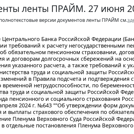
енты ленты ПРАЙМ. 27 июня 2
полнотекстовые версии документов ленты ПРАЙМ см.
зд
Центрального Банка Российской Федерации (Банк 
нии требований к расчету негосударственными п
об обязательном пенсионном страховании, дого
я и договорам долгосрочных сбережений на осно
ния указанного расчета, а также требований к у
истерства труда и социальной защиты Российской
зменений в Правила подсчета и подтверждения с
о временной нетрудоспособности, по беременнос
ва труда и социальной защиты Российской Федера
нда пенсионного и социального страхования Рос
 апреля 2024 г. №643 ""Об утверждении форм док
 и выплаты страхового обеспечения по обязате
ние Пленума Верховного Суда Российской Федерац
 в отдельные постановления Пленума Верховного