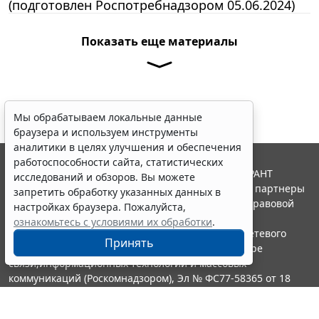
(подготовлен Роспотребнадзором 05.06.2024)
Показать еще материалы
Мы обрабатываем локальные данные
браузера и используем инструменты
аналитики в целях улучшения и обеспечения
работоспособности сайта, статистических
© ООО "НПП "ГАРАНТ-СЕРВИС", 2026. Система ГАРАНТ
исследований и обзоров. Вы можете
выпускается с 1990 года. Компания "Гарант" и ее партнеры
запретить обработку указанных данных в
являются участниками Российской ассоциации правовой
настройках браузера. Пожалуйста,
информации ГАРАНТ.
ознакомьтесь с условиями их обработки
.
Портал ГАРАНТ.РУ зарегистрирован в качестве сетевого
Принять
издания Федеральной службой по надзору в сфере
связи,информационных технологий и массовых
коммуникаций (Роскомнадзором), Эл № ФС77-58365 от 18
июня 2014 года.
16+