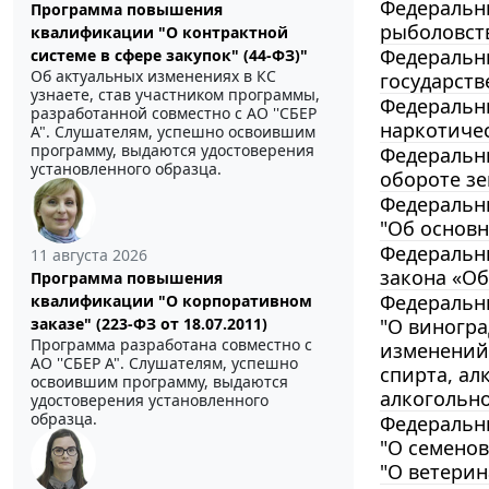
Федеральны
Программа повышения
рыболовст
квалификации "О контрактной
Федеральны
системе в сфере закупок" (44-ФЗ)"
Об актуальных изменениях в КС
государств
узнаете, став участником программы,
Федеральны
разработанной совместно с АО ''СБЕР
наркотичес
А". Слушателям, успешно освоившим
программу, выдаются удостоверения
Федеральны
установленного образца.
обороте зе
Федеральны
"Об основн
Федеральны
11 августа 2026
закона «Об
Программа повышения
Федеральны
квалификации "О корпоративном
"О виногра
заказе" (223-ФЗ от 18.07.2011)
Программа разработана совместно с
изменений 
АО ''СБЕР А". Слушателям, успешно
спирта, ал
освоившим программу, выдаются
алкогольн
удостоверения установленного
образца.
Федеральны
"О семенов
"О ветерин