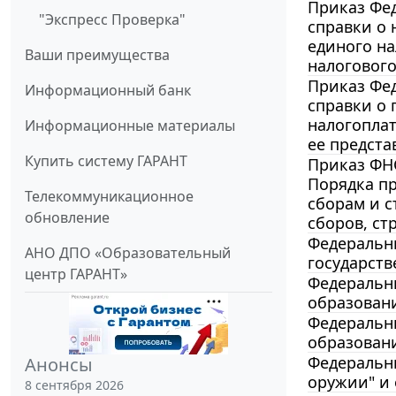
Приказ Фед
"Экспресс Проверка"
справки о 
единого на
Ваши преимущества
налогового
Приказ Фед
Информационный банк
справки о 
налогоплат
Информационные материалы
ее предста
Купить систему ГАРАНТ
Приказ ФНС
Порядка пр
Телекоммуникационное
сборам и с
обновление
сборов, ст
Федеральны
АНО ДПО «Образовательный
государст
центр ГАРАНТ»
Федеральны
образован
Федеральны
образован
Федеральны
Анонсы
оружии" и
8 сентября 2026