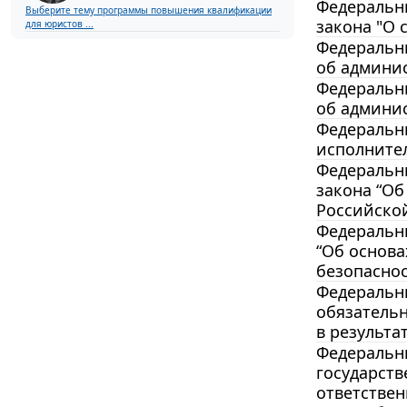
Федеральны
Выберите тему программы повышения квалификации
закона "О 
для юристов ...
Федеральны
об админи
Федеральны
об админи
Федеральны
исполните
Федеральны
закона “Об
Российско
Федеральны
“Об основа
безопаснос
Федеральны
обязательн
в результа
Федеральны
государст
ответствен