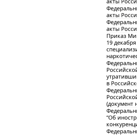
акты Росс
Федеральны
акты Росс
Федеральны
акты Росс
Приказ Ми
19 декабря
специализ
наркотичес
Федеральны
Российско
утратившим
в Российск
Федеральны
Российской
(документ н
Федеральны
“Об иностр
конкуренц
Федеральны