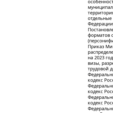
особенност
муниципал
территория
отдельные
Федерации
Постановле
форматов с
(персонифи
Приказ Мин
распредел
на 2023 г
визы, разр
трудовой д
Федеральны
кодекс Ро
Федеральны
кодекс Ро
Федеральны
кодекс Ро
Федеральны