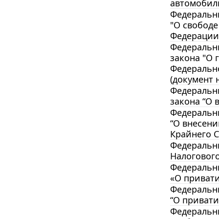
автомобиль
Федеральны
"О свободе
Федерации
Федеральны
закона "О 
Федеральн
(документ н
Федеральны
закона “О 
Федеральны
“О внесен
Крайнего С
Федеральны
Налоговог
Федеральны
«О привати
Федеральны
“О привати
Федеральны