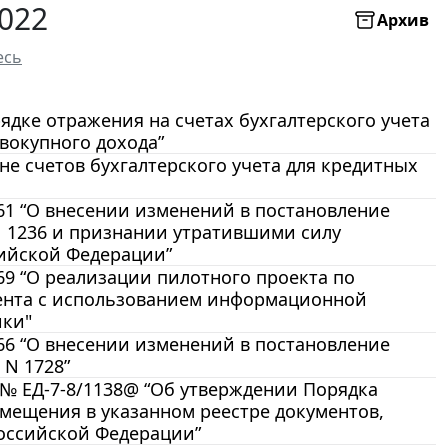
022
Архив
есь
рядке отражения на счетах бухгалтерского учета
вокупного дохода”
ане счетов бухгалтерского учета для кредитных
461 “О внесении изменений в постановление
N 1236 и признании утратившими силу
ийской Федерации”
69 “О реализации пилотного проекта по
ента с использованием информационной
ики"
466 “О внесении изменений в постановление
 N 1728”
 № ЕД-7-8/1138@ “Об утверждении Порядка
мещения в указанном реестре документов,
Российской Федерации”