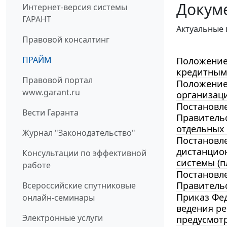
Докум
Интернет-версия системы
ГАРАНТ
Актуальные 
Правовой консалтинг
ПРАЙМ
Положение 
кредитными
Правовой портал
Положение 
www.garant.ru
организаци
Постановле
Вести Гаранта
Правительс
отдельных
Журнал "Законодательство"
Постановле
дистанцио
Консультации по эффективной
системы (
работе
Постановле
Правительс
Всероссийские спутниковые
Приказ Фед
онлайн-семинары
ведения ре
Электронные услуги
предусмотр