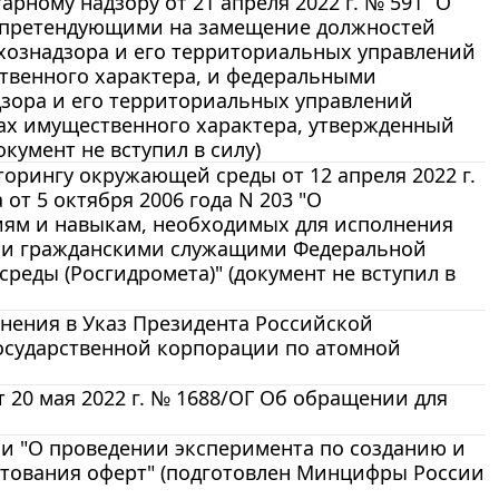
ному надзору от 21 апреля 2022 г. № 591 “О
, претендующими на замещение должностей
хознадзора и его территориальных управлений
ственного характера, и федеральными
зора и его территориальных управлений
вах имущественного характера, утвержденный
окумент не вступил в силу)
рингу окружающей среды от 12 апреля 2022 г.
от 5 октября 2006 года N 203 "О
ям и навыкам, необходимых для исполнения
ми гражданскими служащими Федеральной
еды (Росгидромета)" (документ не вступил в
менения в Указ Президента Российской
 Государственной корпорации по атомной
 20 мая 2022 г. № 1688/ОГ Об обращении для
и "О проведении эксперимента по созданию и
тования оферт" (подготовлен Минцифры России