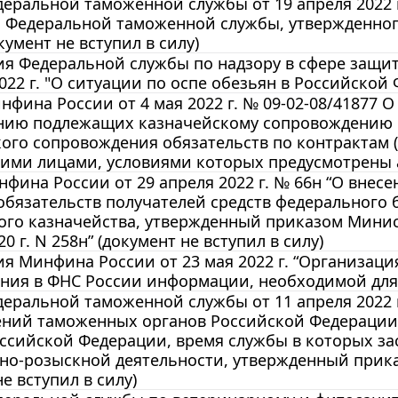
еральной таможенной службы от 19 апреля 2022 г
 Федеральной таможенной службы, утвержденного 
кумент не вступил в силу)
я Федеральной службы по надзору в сфере защит
2022 г. "О ситуации по оспе обезьян в Российской
фина России от 4 мая 2022 г. № 09-02-08/41877 О
нию подлежащих казначейскому сопровождению с
ого сопровождения обязательств по контрактам 
ими лицами, условиями которых предусмотрены 
фина России от 29 апреля 2022 г. № 66н “О внес
обязательств получателей средств федерального
ого казначейства, утвержденный приказом Минис
0 г. N 258н” (документ не вступил в силу)
 Минфина России от 23 мая 2022 г. “Организаци
ения в ФНС России информации, необходимой для
еральной таможенной службы от 11 апреля 2022 
ений таможенных органов Российской Федерации
ссийской Федерации, время службы в которых за
но-розыскной деятельности, утвержденный приказ
е вступил в силу)