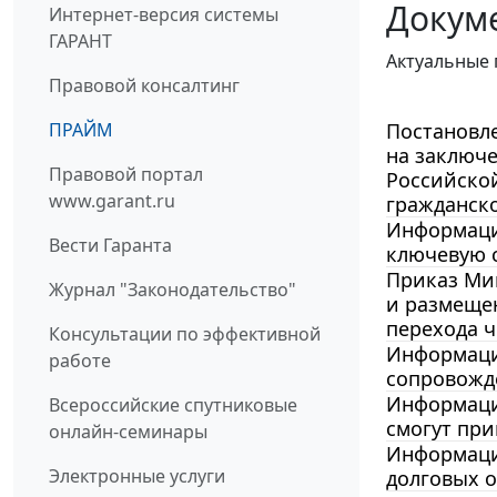
Докум
Интернет-версия системы
ГАРАНТ
Актуальные 
Правовой консалтинг
ПРАЙМ
Постановле
на заключ
Правовой портал
Российско
www.garant.ru
гражданск
Информацио
Вести Гаранта
ключевую с
Приказ Мин
Журнал "Законодательство"
и размещен
перехода 
Консультации по эффективной
Информация
работе
сопровожде
Информация
Всероссийские спутниковые
смогут при
онлайн-семинары
Информаци
Электронные услуги
долговых о