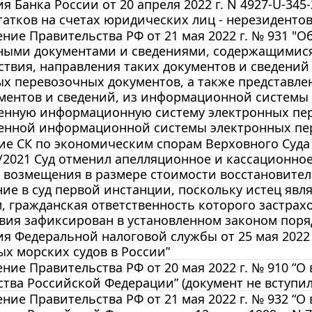
я Банка России от 20 апреля 2022 г. N 4927-U-34
татков на счетах юридических лиц - нерезидентов
ние Правительства РФ от 21 мая 2022 г. № 931 
ными документами и сведениями, содержащимися
твия, направления таких документов и сведени
х перевозочных документов, а также представл
ументов и сведений, из информационной системы
венную информационную систему электронных пер
венной информационной системы электронных пе
е СК по экономическим спорам Верховного Суда РФ
/2021 Суд отменил апелляционное и кассационное
 возмещения в размере стоимости восстановител
ие в суд первой инстанции, поскольку истец яв
, гражданская ответственность которого застрах
вия зафиксирован в установленном законом поря
 Федеральной налоговой службы от 25 мая 2022 
х морских судов в России”
ние Правительства РФ от 20 мая 2022 г. № 910 “
тва Российской Федерации” (документ не вступил 
ние Правительства РФ от 21 мая 2022 г. № 932 “