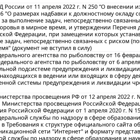
 России от 11 апреля 2022 г. N 250 “О внесении 
126 "О размерах надбавки к должностному окладу
за выполнение задач, непосредственно связанны
оровья в мирное время, и утверждении Перечня 
ской Федерации, при замещении которых устанав
 задач, непосредственно связанных с риском (п
мя" (документ не вступил в силу)
ерального агентства по рыболовству от 16 февра
дерального агентства по рыболовству от 6 апреля
льной подсистеме предупреждения и ликвидации 
 находящихся в ведении или входящих в сферу д
енной системы предупреждения и ликвидации чре
истерства просвещения РФ от 12 апреля 2022 г. 
а Министерства просвещения Российской Федера
я Российской Федерации от 1 апреля 2020 г. N 151
еральной службы по надзору в сфере образования 
 в Требования к структуре официального сайта 
никационной сети "Интернет" и формату предст
й службы по надзору в сфере образования и науки 