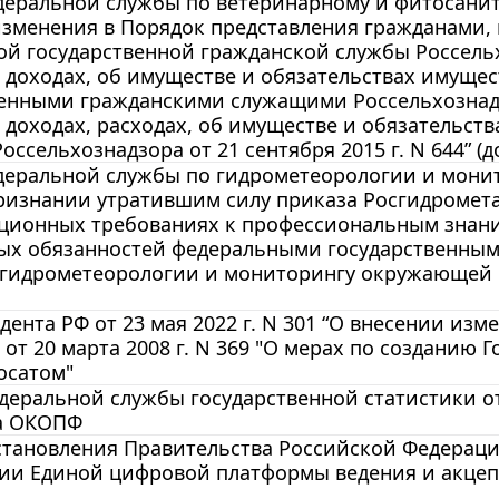
еральной службы по ветеринарному и фитосанитар
изменения в Порядок представления гражданами
ой государственной гражданской службы Россель
 доходах, об имуществе и обязательствах имуще
венными гражданскими служащими Россельхознад
 доходах, расходах, об имуществе и обязательст
оссельхознадзора от 21 сентября 2015 г. N 644” (д
еральной службы по гидрометеорологии и монито
ризнании утратившим силу приказа Росгидромета 
ционных требованиях к профессиональным знани
ых обязанностей федеральными государственны
гидрометеорологии и мониторингу окружающей ср
дента РФ от 23 мая 2022 г. N 301 “О внесении из
от 20 марта 2008 г. N 369 "О мерах по созданию
осатом"
еральной службы государственной статистики от
а ОКОПФ
становления Правительства Российской Федераци
ции Единой цифровой платформы ведения и акцеп