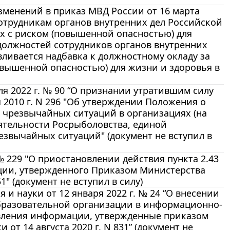
изменений в приказ МВД России от 16 марта
 сотрудникам органов внутренних дел Российской
х с риском (повышенной опасностью) для
должностей сотрудников органов внутренних
ливается надбавка к должностному окладу за
овышенной опасностью) для жизни и здоровья в
ля 2022 г. № 90 “О признании утратившим силу
 2010 г. N 296 "Об утверждении Положения о
чрезвычайных ситуаций в организациях (на
еятельности Росрыболовства, единой
звычайных ситуаций" (документ не вступил в
№ 229 "О приостановлении действия пункта 2.43
ции, утвержденного Приказом Министерства
" (документ не вступил в силу)
и науки от 12 января 2022 г. № 24 “О внесении
образовательной организации в информационно-
авления информации, утвержденные приказом
от 14 августа 2020 г. N 831” (документ не