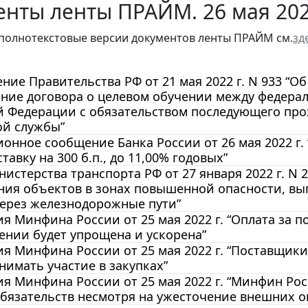
енты ленты ПРАЙМ. 26 мая 20
полнотекстовые версии документов ленты ПРАЙМ см.
зд
ние Правительства РФ от 21 мая 2022 г. N 933 “
ение договора о целевом обучении между федера
й Федерации с обязательством последующего пр
ой службы”
нное сообщение Банка России от 26 мая 2022 г.
тавку на 300 б.п., до 11,00% годовых”
истерства транспорта РФ от 27 января 2022 г. N
ия объектов в зонах повышенной опасности, вып
через железнодорожные пути”
 Минфина России от 25 мая 2022 г. “Оплата за 
нии будет упрощена и ускорена”
 Минфина России от 25 мая 2022 г. “Поставщики,
нимать участие в закупках”
я Минфина России от 25 мая 2022 г. “Минфин Ро
бязательств несмотря на ужесточение внешних 