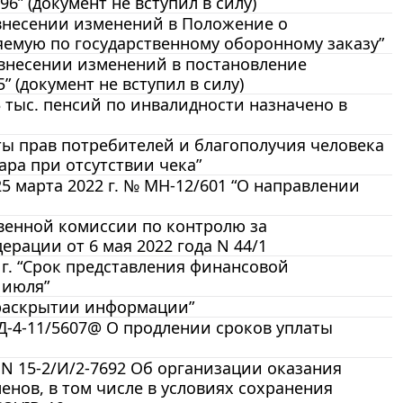
6” (документ не вступил в силу)
О внесении изменений в Положение о
яемую по государственному оборонному заказу”
О внесении изменений в постановление
” (документ не вступил в силу)
3 тыс. пенсий по инвалидности назначено в
ы прав потребителей и благополучия человека
вара при отсутствии чека”
 марта 2022 г. № МН-12/601 “О направлении
венной комиссии по контролю за
рации от 6 мая 2022 года N 44/1
г. “Срок представления финансовой
 июля”
О раскрытии информации”
Д-4-11/5607@ О продлении сроков уплаты
 N 15-2/И/2-7692 Об организации оказания
нов, в том числе в условиях сохранения