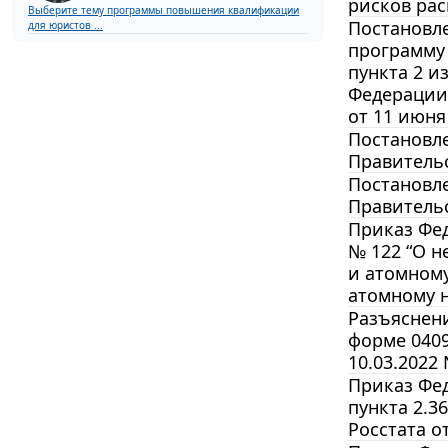
рисков ра
Выберите тему программы повышения квалификации
Постановле
для юристов ...
программу 
пункта 2 и
Федерации
от 11 июня 
Постановле
Правительс
Постановле
Правительс
Приказ Фед
№ 122 “О н
и атомному
атомному н
Разъяснени
форме 040
10.03.2022 
Приказ Фед
пункта 2.3
Росстата от