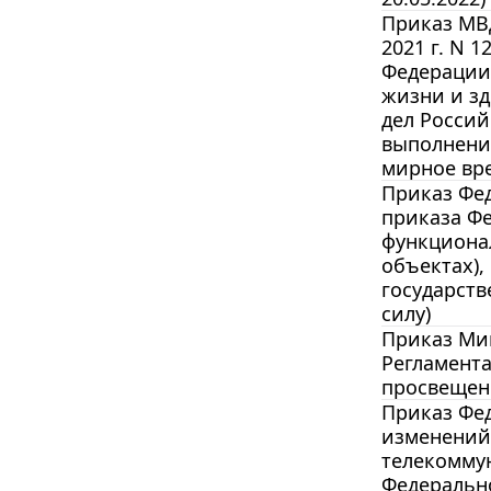
Приказ МВД
2021 г. N 
Федерации 
жизни и зд
дел Россий
выполнение
мирное вре
Приказ Фед
приказа Фе
функциона
объектах),
государств
силу)
Приказ Мин
Регламент
просвещени
Приказ Фед
изменений
телекомму
Федерально