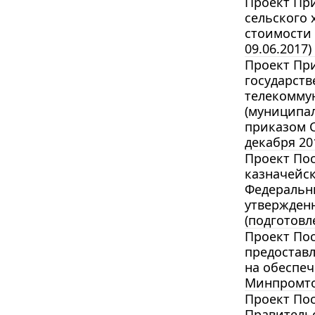
Проект При
сельского 
стоимости 
09.06.2017)
Проект Пр
государст
телекомму
(муниципал
приказом 
декабря 20
Проект По
казначейск
Федеральны
утвержденн
(подготовл
Проект По
предостав
на обеспеч
Минпромтор
Проект По
Правительс