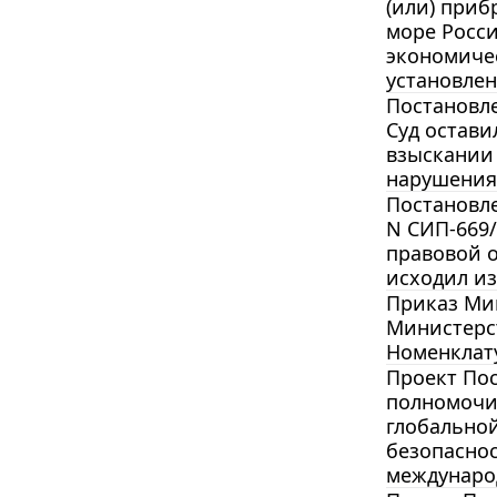
(или) приб
море Росс
экономиче
установлен
Постановле
Суд остави
взыскании 
нарушения
Постановле
N СИП-669
правовой о
исходил из
Приказ Мин
Министерст
Номенклату
Проект По
полномочи
глобально
безопасно
международ