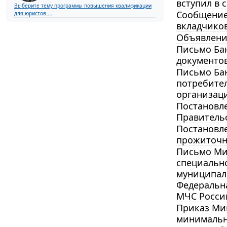
вступил в с
Выберите тему программы повышения квалификации
Сообщение 
для юристов ...
вкладчико
Объявление
Письмо Бан
документов
Письмо Бан
потребите
организац
Постановле
Правительс
Постановле
прожиточно
Письмо Мин
специально
муниципал
Федеральна
МЧС России
Приказ Мин
минимальн