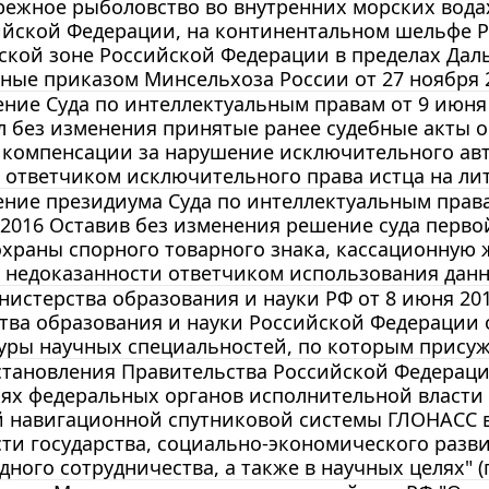
режное рыболовство во внутренних морских вод
ийской Федерации, на континентальном шельфе 
ской зоне Российской Федерации в пределах Дал
ные приказом Минсельхоза России от 27 ноября 201
ние Суда по интеллектуальным правам от 9 июня 2
л без изменения принятые ранее судебные акты 
компенсации за нарушение исключительного авто
 ответчиком исключительного права истца на ли
ние президиума Суда по интеллектуальным правам
/2016 Оставив без изменения решение суда перв
храны спорного товарного знака, кассационную ж
 недоказанности ответчиком использования данн
истерства образования и науки РФ от 8 июня 201
ва образования и науки Российской Федерации от
ры научных специальностей, по которым присужда
становления Правительства Российской Федераци
ях федеральных органов исполнительной власти
й навигационной спутниковой системы ГЛОНАСС в
сти государства, социально-экономического раз
ного сотрудничества, а также в научных целях" (