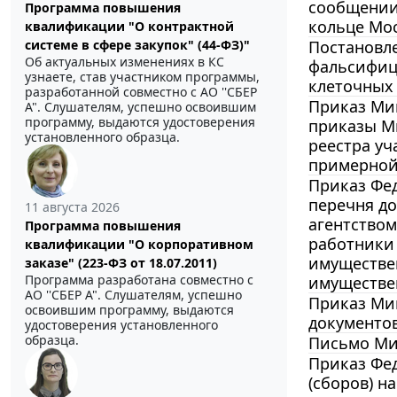
сообщении
Программа повышения
кольце Мос
квалификации "О контрактной
Постановле
системе в сфере закупок" (44-ФЗ)"
Об актуальных изменениях в КС
фальсифиц
узнаете, став участником программы,
клеточных
разработанной совместно с АО ''СБЕР
Приказ Мин
А". Слушателям, успешно освоившим
программу, выдаются удостоверения
приказы Ми
установленного образца.
реестра уч
примерной 
Приказ Фед
перечня до
11 августа 2026
агентством
Программа повышения
работники 
квалификации "О корпоративном
имуществен
заказе" (223-ФЗ от 18.07.2011)
Программа разработана совместно с
имуществен
АО ''СБЕР А". Слушателям, успешно
Приказ Мин
освоившим программу, выдаются
документов
удостоверения установленного
образца.
Письмо Мин
Приказ Фед
(сборов) н