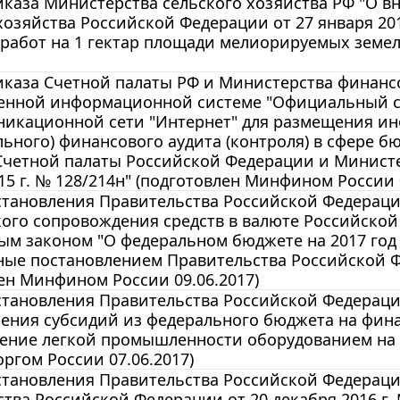
каза Министерства сельского хозяйства РФ "О в
хозяйства Российской Федерации от 27 января 20
работ на 1 гектар площади мелиорируемых земел
иказа Счетной палаты РФ и Министерства финанс
венной информационной системе "Официальный с
никационной сети "Интернет" для размещения ин
ьного) финансового аудита (контроля) в сфере 
Счетной палаты Российской Федерации и Министе
15 г. № 128/214н" (подготовлен Минфином России 0
становления Правительства Российской Федераци
ого сопровождения средств в валюте Российской
м законом "О федеральном бюджете на 2017 год и
ые постановлением Правительства Российской Фед
ен Минфином России 09.06.2017)
становления Правительства Российской Федераци
ления субсидий из федерального бюджета на фин
ение легкой промышленности оборудованием на 
гом России 07.06.2017)
становления Правительства Российской Федераци
тва Российской Федерации от 20 декабря 2016 г.