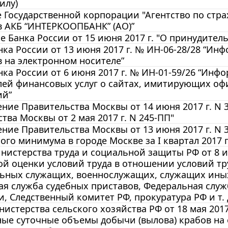
илу)
Государственной корпорации "Агентство по страх
в АКБ “ИНТЕРКООПБАНК” (АО)”
 Банка России от 15 июня 2017 г. "О принудите
ка России от 13 июня 2017 г. № ИН-06-28/28 “И
 на электронном носителе”
ка России от 6 июня 2017 г. № ИН-01-59/26 “И
лей финансовых услуг о сайтах, имитирующих о
ий”
ние Правительства Москвы от 14 июня 2017 г. N 
тва Москвы от 2 мая 2017 г. N 245-ПП"
ние Правительства Москвы от 13 июня 2017 г. N
го минимума в городе Москве за I квартал 2017 г
истерства труда и социальной защиты РФ от 8 ию
й оценки условий труда в отношении условий тр
ьных служащих, военнослужащих, служащих иных
я служба судебных приставов, Федеральная слу
, Следственный комитет РФ, прокуратура РФ и т.
истерства сельского хозяйства РФ от 18 мая 2017
ые суточные объемы добычи (вылова) крабов на