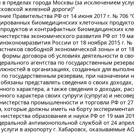
 в пределах города Москвы (за исключением усл
ковской железной дороги)"
ние Правительства РФ от 14 июня 2017 г. № 706
ированных биомедицинских клеточных продукто
 продуктов и контрафактных биомедицинских кле
истерства экономического развития РФ от 19 мая
нэкономразвития России от 18 ноября 2015 г. №
астников свободной экономической зоны» и от 18
формы договора об условиях деятельности в своб
ерального агентства по государственным резервам
лжностей в организациях, созданных для выполн
 по государственным резервам, при назначении 
обязаны представлять сведения о своих доходах,
ного характера, а также сведения о доходах, рас
ного характера своих супруги (супруга) и несовер
истерства промышленности и торговли РФ от 27 
, которые должны иметь на борту эксперименталь
истерства образования и науки РФ от 19 мая 201
еральной антимонопольной службой от 24 апреля
а услуги в аэропорту г. Хабаровск, оказываемые 