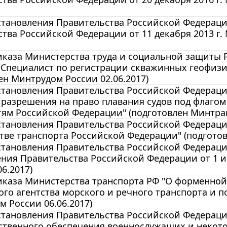
становления Правительства Российской Федераци
тва Российской Федерации от 11 декабря 2013 г.
иказа Министерства труда и социальной защиты 
"Специалист по регистрации скважинных геофизи
ен Минтрудом России 02.06.2017)
становления Правительства Российской Федераци
разрешения на право плавания судов под флагом
ям Российской Федерации" (подготовлен Минтран
становления Правительства Российской Федераци
ве транспорта Российской Федерации" (подготов
тановления Правительства Российской Федерации
ния Правительства Российской Федерации от 1 и
06.2017)
иказа Министерства транспорта РФ "О форменной
го агентства морского и речного транспорта и 
 России 06.06.2017)
становления Правительства Российской Федераци
твенного обеспечения военнослужащих и некото