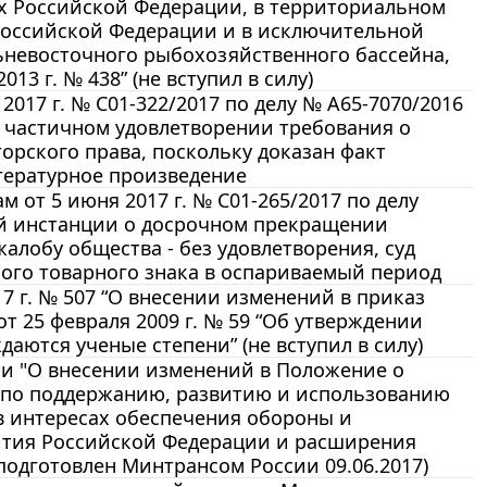
ах Российской Федерации, в территориальном
Российской Федерации и в исключительной
ьневосточного рыбохозяйственного бассейна,
3 г. № 438” (не вступил в силу)
017 г. № С01-322/2017 по делу № А65-7070/2016
о частичном удовлетворении требования о
рского права, поскольку доказан факт
тературное произведение
 от 5 июня 2017 г. № С01-265/2017 по делу
ой инстанции о досрочном прекращении
алобу общества - без удовлетворения, суд
ого товарного знака в оспариваемый период
7 г. № 507 “О внесении изменений в приказ
 25 февраля 2009 г. № 59 “Об утверждении
ются ученые степени” (не вступил в силу)
и "О внесении изменений в Положение о
 по поддержанию, развитию и использованию
 интересах обеспечения обороны и
вития Российской Федерации и расширения
подготовлен Минтрансом России 09.06.2017)