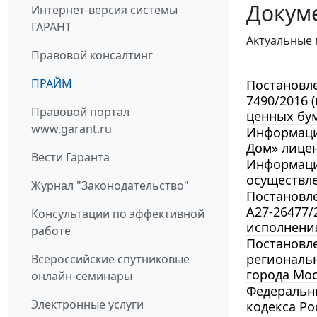
Докум
Интернет-версия системы
ГАРАНТ
Актуальные 
Правовой консалтинг
ПРАЙМ
Постановле
7490/2016 
Правовой портал
ценных бум
www.garant.ru
Информация
Дом» лице
Вести Гаранта
Информация
осуществл
Журнал "Законодательство"
Постановле
А27-26477/
Консультации по эффективной
исполнения
работе
Постановле
региональн
Всероссийские спутниковые
города Мос
онлайн-семинары
Федеральны
Электронные услуги
кодекса Ро