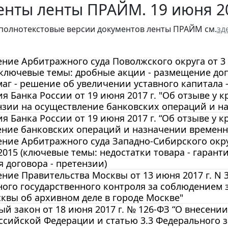
енты ленты ПРАЙМ. 19 июня 2
полнотекстовые версии документов ленты ПРАЙМ см.
зд
ние Арбитражного суда Поволжского округа от 3 м
(ключевые темы: дробные акции - размещение д
аг - решение об увеличении уставного капитала 
 Банка России от 19 июня 2017 г. "Об отзыве у
нзии на осуществление банковских операций и н
 Банка России от 19 июня 2017 г. “Об отзыве у 
ение банковских операций и назначении времен
ние Арбитражного суда Западно-Сибирского округа
2015 (ключевые темы: недостатки товара - гаранти
 договора - претензии)
ние Правительства Москвы от 13 июня 2017 г. N
ого государственного контроля за соблюдением 
квы об архивном деле в городе Москве"
й закон от 18 июня 2017 г. № 126-ФЗ “О внесени
ссийской Федерации и статью 3.3 Федерального з