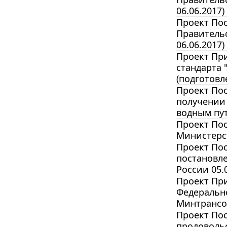
06.06.2017)
Проект По
Правительс
06.06.2017)
Проект Пр
стандарта 
(подготовл
Проект По
получении 
водным пут
Проект По
Министерст
Проект Пос
постановле
России 05.
Проект Пр
Федерально
Минтрансом
Проект По
продовольс