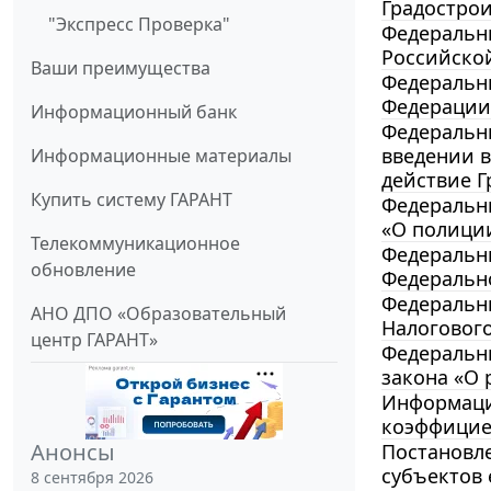
Градостро
"Экспресс Проверка"
Федеральны
Российско
Ваши преимущества
Федеральны
Федерации”
Информационный банк
Федеральны
введении в
Информационные материалы
действие Г
Купить систему ГАРАНТ
Федеральны
«О полиции
Телекоммуникационное
Федеральны
обновление
Федеральн
Федеральны
АНО ДПО «Образовательный
Налогового
центр ГАРАНТ»
Федеральны
закона «О 
Информация
коэффициен
Анонсы
Постановле
субъектов
8 сентября 2026