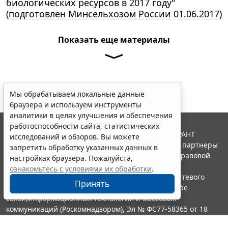
биологических ресурсов в 2017 году"
(подготовлен Минсельхозом России 01.06.2017)
Показать еще материалы
Мы обрабатываем локальные данные
браузера и используем инструменты
аналитики в целях улучшения и обеспечения
работоспособности сайта, статистических
© ООО "НПП "ГАРАНТ-СЕРВИС", 2026. Система ГАРАНТ
исследований и обзоров. Вы можете
выпускается с 1990 года. Компания "Гарант" и ее партнеры
запретить обработку указанных данных в
являются участниками Российской ассоциации правовой
настройках браузера. Пожалуйста,
информации ГАРАНТ.
ознакомьтесь с условиями их обработки
.
Портал ГАРАНТ.РУ зарегистрирован в качестве сетевого
Принять
издания Федеральной службой по надзору в сфере
связи,информационных технологий и массовых
коммуникаций (Роскомнадзором), Эл № ФС77-58365 от 18
июня 2014 года.