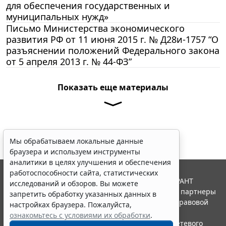
для обеспечения государственных и
муниципальных нужд»
Письмо Министерства экономического
развития РФ от 11 июня 2015 г. № Д28и-1757 “О
разъяснении положений Федерального закона
от 5 апреля 2013 г. № 44-ФЗ”
Показать еще материалы
Мы обрабатываем локальные данные
браузера и используем инструменты
аналитики в целях улучшения и обеспечения
работоспособности сайта, статистических
© ООО "НПП "ГАРАНТ-СЕРВИС", 2026. Система ГАРАНТ
исследований и обзоров. Вы можете
выпускается с 1990 года. Компания "Гарант" и ее партнеры
запретить обработку указанных данных в
являются участниками Российской ассоциации правовой
настройках браузера. Пожалуйста,
информации ГАРАНТ.
ознакомьтесь с условиями их обработки
.
Портал ГАРАНТ.РУ зарегистрирован в качестве сетевого