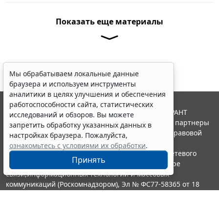
Показать еще материалы
Мы обрабатываем локальные данные
браузера и используем инструменты
аналитики в целях улучшения и обеспечения
работоспособности сайта, статистических
© ООО "НПП "ГАРАНТ-СЕРВИС", 2026. Система ГАРАНТ
исследований и обзоров. Вы можете
выпускается с 1990 года. Компания "Гарант" и ее партнеры
запретить обработку указанных данных в
являются участниками Российской ассоциации правовой
настройках браузера. Пожалуйста,
информации ГАРАНТ.
ознакомьтесь с условиями их обработки
.
Портал ГАРАНТ.РУ зарегистрирован в качестве сетевого
Принять
издания Федеральной службой по надзору в сфере
связи,информационных технологий и массовых
коммуникаций (Роскомнадзором), Эл № ФС77-58365 от 18
июня 2014 года.
16+