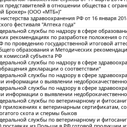
х представителей в отношении общества с огра
й Брокер» (ООО «МТБ»)”
истерства здравоохранения РФ от 16 января 2014 
кого фестиваля "Аптека года"
еральной службы по надзору в сфере образования 
ких рекомендациях по разработке положения о 
РФ по проведению государственной итоговой атт
общего образования и Методических рекомендац
х комиссий субъекта РФ
еральной службы по надзору в сфере здравоохране
обращения декларации о соответствии"
еральной службы по надзору в сфере здравоохране
ии информации о выявлении недоброкачественног
еральной службы по надзору в сфере здравоохране
ии информации о выявлении недоброкачественног
еральной службы по ветеринарному и фитосанита
 О приложениях к ветеринарным сертификатам, с
огатого скота и спермы быков
еральной службы по ветеринарному и фитосанита
О поставках из Польши в РФ готовой продукции 