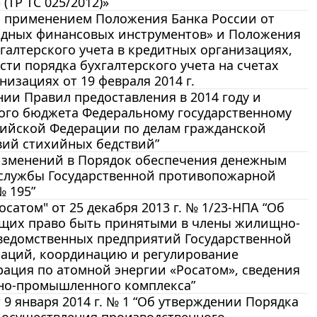
ТР ТС 025/2012)»
с применением Положения Банка России от
зводных финансовых инструментов» и Положения
хгалтерского учета в кредитных организациях,
ти порядка бухгалтерского учета на счетах
низациях от 19 февраля 2014 г.
нии Правил предоставления в 2014 году и
ного бюджета Федеральному государственному
ийской Федерации по делам гражданской
вий стихийных бедствий”
и изменений в Порядок обеспечения денежным
службы Государственной противопожарной
№ 195”
атом" от 25 декабря 2013 г. № 1/23-НПА “Об
ющих право быть принятыми в члены жилищно-
ведомственных предприятий Государственной
заций, координацию и регулирование
рация по атомной энергии «Росатом», сведения
нно-промышленного комплекса”
9 января 2014 г. № 1 “Об утверждении Порядка
 осуществления производственного