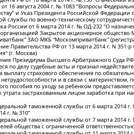
от 16 августа 2004 г. № 1083 "Вопросы Федераль
ству" и Указ Президента Российской Федерации от
й службы по военно-техническому сотрудничеств
ка России от 6 марта 2014 г. № ОД-232 "О назн
 организацией Закрытое акционерное общество 
ватбанк” ЗАО МКБ “Москомприватбанк” (регистра
ие Правительства РФ от 13 марта 2014 г. N 351-р
я" (г. Москва)
ние Президиума Высшего Арбитражного Суда РФ от
ся по делу судебные акты и признал недействит
а выплату страхового обеспечения по обязатель
нетрудоспособности и в связи с материнством, п
го пособия по уходу за ребенком предоставляет
к утрата застрахованным лицом заработка при нас
еральной таможенной службы от 6 марта 2014 г. 
4 г. № 310”
еральной таможенной службы от 7 марта 2014 г.
телей общества с ограниченной ответственность
еральной таможенной службы от 11 марта 2014 г.