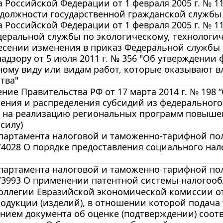
 Российской Федерации от 1 февраля 2005 г. № 1
 должности государственной гражданской службы
 Российской Федерации от 1 февраля 2005 г. № 11
еральной службы по экологическому, технологиче
есении изменения в приказ Федеральной службы 
адзору от 5 июля 2011 г. № 356 "Об утверждении 
ому виду или видам работ, которые оказывают в
тва"
ние Правительства РФ от 17 марта 2014 г. № 198
ления и распределения субсидий из федеральног
 на реализацию региональных программ повышен
 силу)
артамента налоговой и таможенно-тарифной пол
/4028 О порядке предоставления социального нал
артамента налоговой и таможенно-тарифной пол
2/3993 О применении патентной системы налогоо
ллегии Евразийской экономической комиссии от 
родукции (изделий), в отношении которой подач
нием документа об оценке (подтверждении) соот