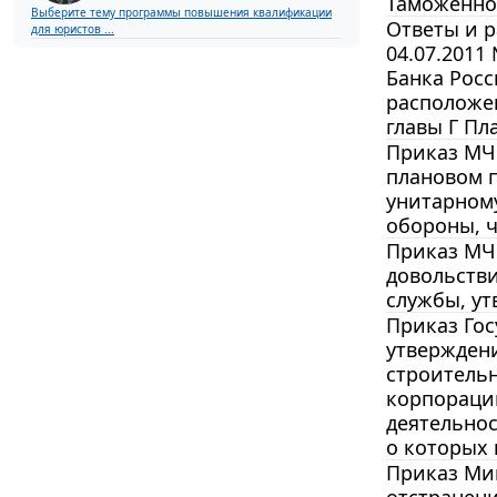
Таможенног
Выберите тему программы повышения квалификации
Ответы и 
для юристов ...
04.07.2011
Банка Росс
расположен
главы Г Пл
Приказ МЧС
плановом п
унитарном
обороны, 
Приказ МЧС
довольств
службы, ут
Приказ Гос
утвержден
строитель
корпорации
деятельнос
о которых
Приказ Мин
отстранен