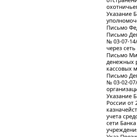
охотничьег
Указание Б
уполномоч
Письмо Фед
Письмо Деп
№ 03-07-1
через сеть
Письмо Мин
денежных 
кассовых 
Письмо Деп
№ 03-02-07
организац
Указание Б
России от 
казначейс
учета сред
сети Банка
учреждения
Указ Прези