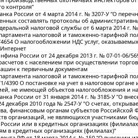
о контроля”
анка России от 4 марта 2014 г. № 3207-У “О пере
енных составлять протоколы об административн
еральной налоговой службы от 6 марта 2014 г. №
артамента налоговой и таможенно-тарифной пол
4/4654 О налогообложении НДС услуг, оказываем
 Интернет
фина России от 24 декабря 2013 г. № 07-01-06/56
расчетов с населением при осуществлении торго
машин к первичным документам
артамента налоговой и таможенно-тарифной пол
/1/4390 О постановке на учет в налоговом органе
ией, не имеющей объектов налогообложения и н
анка России от 31 января 2014 г. № 3185-У “О вн
24 декабря 2010 года № 2547-У "О счетах, откры
тва, финансовым органам субъектов Российской 
ств организаций, не являющихся участниками бю
 России или в кредитных организациях (филиалах
м в кредитных организациях (филиалах)"
дента РФ от 18 марта 2014 г. № 150 “О внесении 