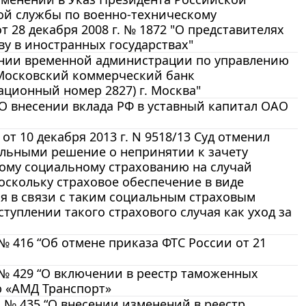
ной службы по военно-техническому
 28 декабря 2008 г. № 1872 "О представителях
у в иностранных государствах"
ачении временной администрации по управлению
Московский коммерческий банк
ционный номер 2827) г. Москва"
 О внесении вклада РФ в уставный капитал ОАО
 10 декабря 2013 г. N 9518/13 Суд отменил
ельными решение о непринятии к зачету
ному социальному страхованию на случай
оскольку страховое обеспечение в виде
ся в связи с таким социальным страховым
туплении такого страхового случая как уход за
№ 416 “Об отмене приказа ФТС России от 21
 № 429 “О включении в реестр таможенных
ю «АМД Транспорт»
 № 435 “О внесении изменений в реестр