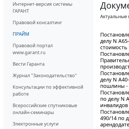
Докум
Интернет-версия системы
ГАРАНТ
Актуальные 
Правовой консалтинг
ПРАЙМ
Постановле
делу N А65
Правовой портал
стоимость 
www.garant.ru
Постановле
Правитель
Вести Гаранта
производст
Постановле
Журнал "Законодательство"
делу N А40
пошлины - 
Консультации по эффективной
Постановле
работе
по делу N 
инвалидов 
Всероссийские спутниковые
Постановле
онлайн-семинары
490/14 по 
Электронные услуги
арендодате