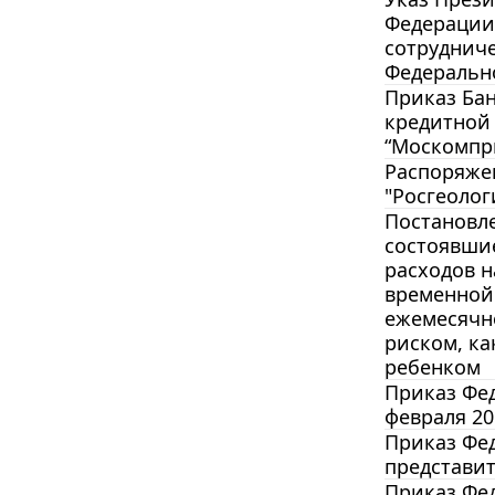
Федерации 
сотрудниче
Федерально
Приказ Бан
кредитной
“Москомпри
Распоряжен
"Росгеологи
Постановле
состоявшие
расходов н
временной 
ежемесячно
риском, ка
ребенком
Приказ Фед
февраля 201
Приказ Фед
представи
Приказ Фед