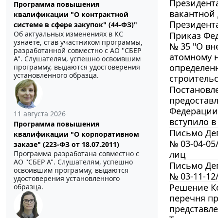
Президента
Программа повышения
вакантной
квалификации "О контрактной
Президента
системе в сфере закупок" (44-ФЗ)"
Об актуальных изменениях в КС
Приказ Фед
узнаете, став участником программы,
№ 35 "О вн
разработанной совместно с АО ''СБЕР
атомному н
А". Слушателям, успешно освоившим
определенн
программу, выдаются удостоверения
установленного образца.
строительс
Постановле
предостав
Федерации
11 августа 2026
вступило в
Программа повышения
Письмо Деп
квалификации "О корпоративном
№ 03-04-05
заказе" (223-ФЗ от 18.07.2011)
лиц
Программа разработана совместно с
АО ''СБЕР А". Слушателям, успешно
Письмо Деп
освоившим программу, выдаются
№ 03-11-1
удостоверения установленного
Решение Ко
образца.
перечня п
представле