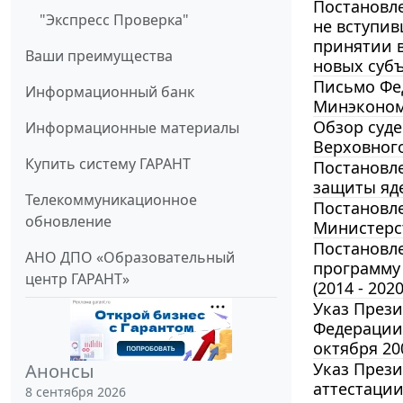
Постановле
"Экспресс Проверка"
не вступив
принятии 
Ваши преимущества
новых субъ
Письмо Фед
Информационный банк
Минэконом
Обзор суде
Информационные материалы
Верховного
Купить систему ГАРАНТ
Постановле
защиты яде
Телекоммуникационное
Постановле
обновление
Министерс
Постановле
АНО ДПО «Образовательный
программу 
центр ГАРАНТ»
(2014 - 202
Указ Прези
Федерации 
октября 200
Указ Прези
Анонсы
аттестаци
8 сентября 2026