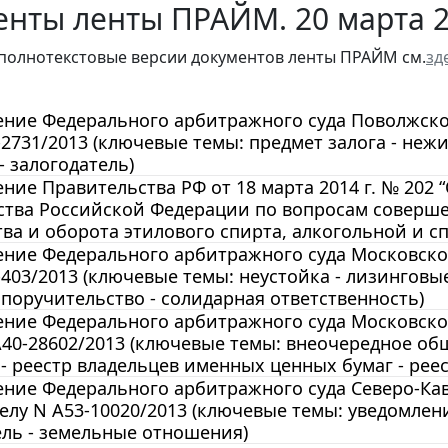
енты ленты ПРАЙМ. 20 марта 
полнотекстовые версии документов ленты ПРАЙМ см.
зд
ние Федерального арбитражного суда Поволжского 
-2731/2013 (ключевые темы: предмет залога - неж
- залогодатель)
ние Правительства РФ от 18 марта 2014 г. № 202
ства Российской Федерации по вопросам соверше
ва и оборота этилового спирта, алкогольной и 
ние Федерального арбитражного суда Московского 
-403/2013 (ключевые темы: неустойка - лизинговы
поручительство - солидарная ответственность)
ние Федерального арбитражного суда Московского 
А40-28602/2013 (ключевые темы: внеочередное о
- реестр владельцев именных ценных бумаг - рее
ние Федерального арбитражного суда Северо-Кавка
делу N А53-10020/2013 (ключевые темы: уведомлени
ль - земельные отношения)