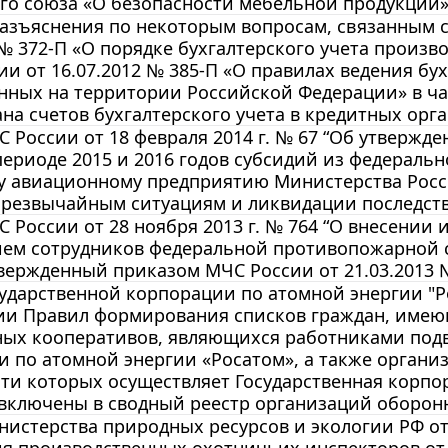
о союза «О безопасности мебельной продукции» (
разъяснения по некоторым вопросам, связанным 
 № 372-П «О порядке бухгалтерского учета прои
ии от 16.07.2012 № 385-П «О правилах ведения бу
ных на территории Российской Федерации» в час
ана счетов бухгалтерского учета в кредитных орга
 России от 18 февраля 2014 г. № 67 “Об утвержде
ериоде 2015 и 2016 годов субсидий из федераль
у авиационному предприятию Министерства Росс
чрезвычайным ситуациям и ликвидации последст
 России от 28 ноября 2013 г. № 764 “О внесени
ием сотрудников федеральной противопожарной 
вержденный приказом МЧС России от 21.03.2013 
ударственной корпорации по атомной энергии "Рос
ии Правил формирования списков граждан, име
ных кооперативов, являющихся работниками под
 по атомной энергии «Росатом», а также органи
ти которых осуществляет Государственная корпо
 включены в сводный реестр организаций оборо
истерства природных ресурсов и экологии РФ от 
ия производственных охотничьих инспекторов от