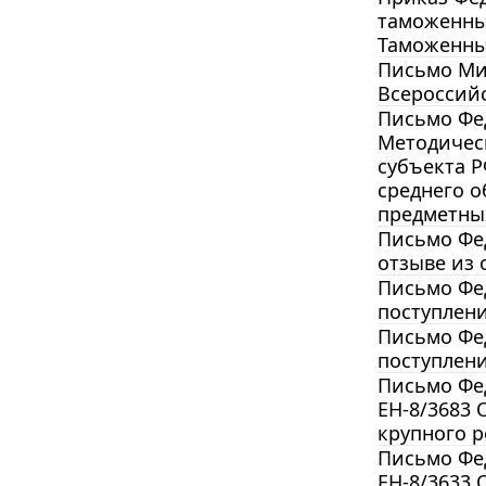
таможенны
Таможенны
Письмо Мин
Всероссийс
Письмо Фед
Методичес
субъекта 
среднего 
предметны
Письмо Фед
отзыве из 
Письмо Фед
поступлен
Письмо Фед
поступлен
Письмо Фед
ЕН-8/3683
крупного р
Письмо Фед
ЕН-8/3633 