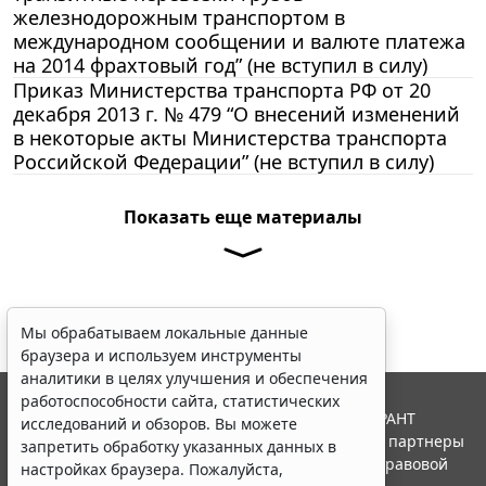
железнодорожным транспортом в
международном сообщении и валюте платежа
на 2014 фрахтовый год” (не вступил в силу)
Приказ Министерства транспорта РФ от 20
декабря 2013 г. № 479 “О внесений изменений
в некоторые акты Министерства транспорта
Российской Федерации” (не вступил в силу)
Показать еще материалы
Мы обрабатываем локальные данные
браузера и используем инструменты
аналитики в целях улучшения и обеспечения
работоспособности сайта, статистических
© ООО "НПП "ГАРАНТ-СЕРВИС", 2026. Система ГАРАНТ
исследований и обзоров. Вы можете
выпускается с 1990 года. Компания "Гарант" и ее партнеры
запретить обработку указанных данных в
являются участниками Российской ассоциации правовой
настройках браузера. Пожалуйста,