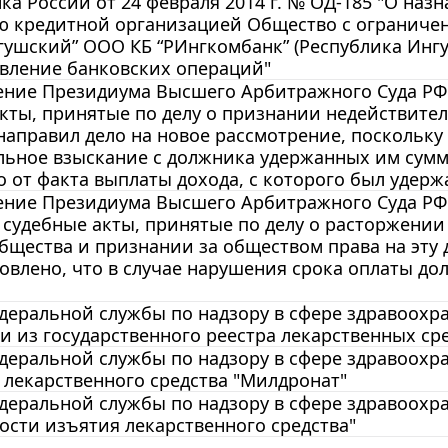
ка России от 24 февраля 2014 г. № ОД-185 "О на
ю кредитной организацией Общество с ограниче
гушский” ООО КБ “РИнгкомбанк” (Республика Ингу
твление банковских операций"
ние Президиума Высшего Арбитражного Суда РФ от
кты, принятые по делу о признании недействит
 направил дело на новое рассмотрение, поскольк
ьное взыскание с должника удержанных им сумм 
 от факта выплаты дохода, с которого был удерж
ние Президиума Высшего Арбитражного Суда РФ от
судебные акты, принятые по делу о расторжении
бщества и признании за обществом права на эту
овлено, что в случае нарушения срока оплаты до
еральной службы по надзору в сфере здравоохран
 из государственного реестра лекарственных сре
еральной службы по надзору в сфере здравоохране
лекарственного средства "Милдронат"
еральной службы по надзору в сфере здравоохране
сти изъятия лекарственного средства"