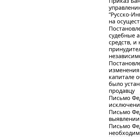
Приказ Бан
управлени
“Русско-Ин
на осущес
Постановле
судебные а
средств, и
принудител
независимо
Постановле
изменения 
капитале о
было устан
продавцу
Письмо Фед
исключении
Письмо Фед
выявлении 
Письмо Фед
необходимо