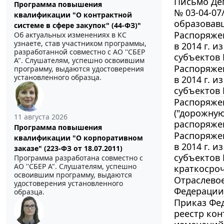
Письмо Деп
Программа повышения
№ 03-04-07
квалификации "О контрактной
образовавш
системе в сфере закупок" (44-ФЗ)"
Распоряжен
Об актуальных изменениях в КС
узнаете, став участником программы,
в 2014 г. 
разработанной совместно с АО ''СБЕР
субъектов
А". Слушателям, успешно освоившим
Распоряжен
программу, выдаются удостоверения
установленного образца.
в 2014 г. 
субъектов 
Распоряжен
("дорожную
11 августа 2026
распоряжен
Программа повышения
Распоряжен
квалификации "О корпоративном
в 2014 г. 
заказе" (223-ФЗ от 18.07.2011)
субъектов 
Программа разработана совместно с
АО ''СБЕР А". Слушателям, успешно
краткосро
освоившим программу, выдаются
Отраслево
удостоверения установленного
Федерации 
образца.
Приказ Фед
реестр кон