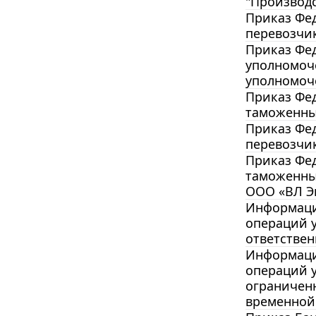
"Производс
Приказ Фед
перевозчи
Приказ Фед
уполномоч
уполномоч
Приказ Фед
таможенны
Приказ Фед
перевозчи
Приказ Фед
таможенны
ООО «ВЛ Э
Информация
операций 
ответствен
Информация
операций у
ограниченн
временной