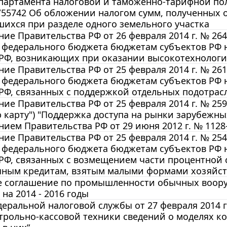
артамента налоговой и таможенно-тарифной поли
/55742 Об обложении налогом сумм, полученных 
ихся при разделе одного земельного участка
ие Правительства РФ от 26 февраля 2014 г. № 26
из федерального бюджета бюджетам субъектов РФ
 РФ, возникающих при оказании высокотехнолог
ие Правительства РФ от 25 февраля 2014 г. № 26
из федерального бюджета бюджетам субъектов РФ
РФ, связанных с поддержкой отдельных подотрас
ие Правительства РФ от 25 февраля 2014 г. № 25
 карту") "Поддержка доступа на рынки зарубежны
ием Правительства РФ от 29 июня 2012 г. № 1128
ие Правительства РФ от 25 февраля 2014 г. № 25
из федерального бюджета бюджетам субъектов РФ
РФ, связанных с возмещением части процентной 
чным кредитам, взятым малыми формами хозяйс
е соглашение по промышленности обычных воору
на 2014 - 2016 годы
еральной налоговой службы от 27 февраля 2014 г
трольно-кассовой техники сведений о моделях к