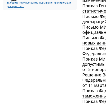
изменений 
Выберите тему программы повышения квалификации
Приказ Ген
для юристов ...
статистич
Письмо Фед
деклараций
Письмо МИД
официальн
Письмо Фед
новых данн
Приказ Фед
Федерально
Приказ Мин
допустимый
от 5 ноября
Решение Ве
Федеральны
от 11 марта
Приказ Фед
таможенны
Приказ Фед