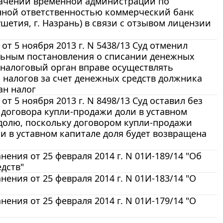
значении временной администрации по
нной ответственностью коммерческий банк
шетия, г. Назрань) в связи с отзывом лицензии
 5 ноября 2013 г. N 5438/13 Суд отменил
ельным постановления о списании денежных
у налоговый орган вправе осуществлять
налогов за счет денежных средств должника
ан налог
 5 ноября 2013 г. N 8498/13 Суд оставил без
 договора купли-продажи доли в уставном
 долю, поскольку договором купли-продажи
ли в уставном капитале доля будет возвращена
ения от 25 февраля 2014 г. N 01И-189/14 "Об
дств"
ния от 25 февраля 2014 г. N 01И-183/14 "О
ния от 25 февраля 2014 г. N 01И-179/14 "О