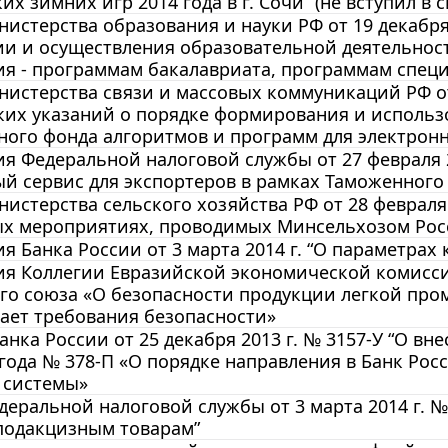
х зимних игр 2014 года в г. Сочи” (не вступил в с
истерства образования и науки РФ от 19 декабря
ии и осуществления образовательной деятельно
я - программам бакалавриата, программам спец
истерства связи и массовых коммуникаций РФ от 
ких указаний о порядке формирования и исполь
ного фонда алгоритмов и программ для электро
 Федеральной налоговой службы от 27 февраля 2
й сервис для экспортеров в рамках Таможенного
истерства сельского хозяйства РФ от 28 февраля
ых мероприятиях, проводимых Минсельхозом Росс
 Банка России от 3 марта 2014 г. “О параметрах
 Коллегии Евразийской экономической комиссии 
о союза «О безопасности продукции легкой про
ает требования безопасности»
анка России от 25 декабря 2013 г. № 3157-У “О в
 года № 378-П «О порядке направления в Банк Ро
 системы»
еральной налоговой службы от 3 марта 2014 г. №
подакцизным товарам”