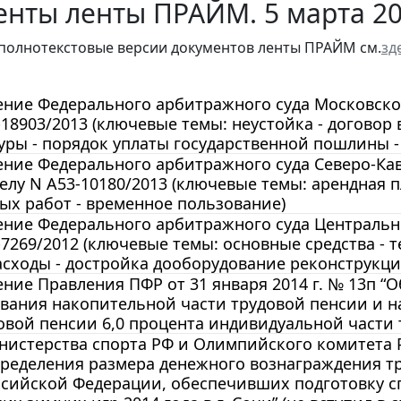
енты ленты ПРАЙМ. 5 марта 2
полнотекстовые версии документов ленты ПРАЙМ см.
зд
ние Федерального арбитражного суда Московского 
-18903/2013 (ключевые темы: неустойка - договор 
уры - порядок уплаты государственной пошлины - 
ние Федерального арбитражного суда Северо-Кавка
делу N А53-10180/2013 (ключевые темы: арендная пл
х работ - временное пользование)
ние Федерального арбитражного суда Центрального
-7269/2012 (ключевые темы: основные средства -
асходы - достройка дооборудование реконструкци
ние Правления ПФР от 31 января 2014 г. № 13п “
вания накопительной части трудовой пенсии и н
овой пенсии 6,0 процента индивидуальной части 
истерства спорта РФ и Олимпийского комитета РФ
пределения размера денежного вознаграждения т
сийской Федерации, обеспечивших подготовку сп