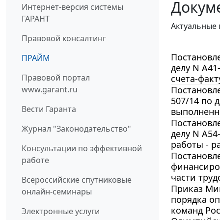
Докум
Интернет-версия системы
ГАРАНТ
Актуальные 
Правовой консалтинг
Постановле
ПРАЙМ
делу N А41
Правовой портал
счета-факт
www.garant.ru
Постановле
507/14 по 
Вести Гаранта
выполненны
Постановле
Журнал "Законодательство"
делу N А54
работы - р
Консультации по эффективной
Постановле
работе
финансиро
части труд
Всероссийские спутниковые
Приказ Мин
онлайн-семинары
порядка о
команд Рос
Электронные услуги