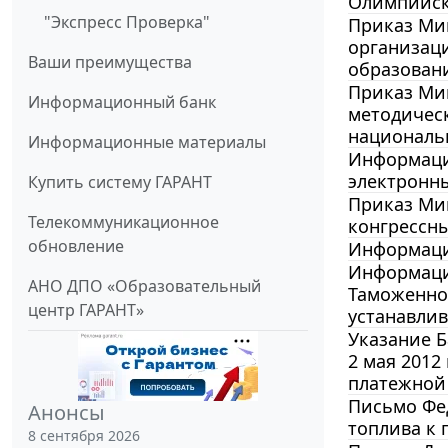
Олимпийски
"Экспресс Проверка"
Приказ Мин
организац
Ваши преимущества
образовани
Приказ Мин
Информационный банк
методичес
националь
Информационные материалы
Информация
электронны
Купить систему ГАРАНТ
Приказ Мин
Телекоммуникационное
конгрессн
обновление
Информация
Информация
АНО ДПО «Образовательный
Таможенног
центр ГАРАНТ»
устанавлив
Указание Б
2 мая 2012
платежной
Письмо Фед
Анонсы
топлива к 
8 сентября 2026