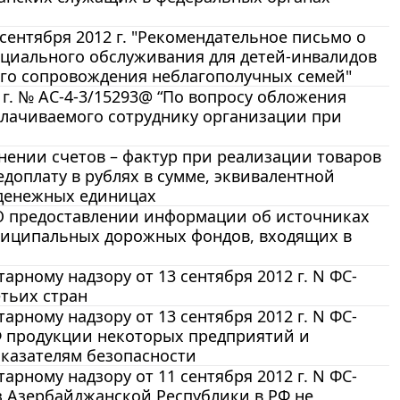
ентября 2012 г. "Рекомендательное письмо о
циального обслуживания для детей-инвалидов
ого сопровождения неблагополучных семей"
г. № АС-4-3/15293@ “По вопросу обложения
плачиваемого сотруднику организации при
лнении счетов – фактур при реализации товаров
едоплату в рублях в сумме, эквивалентной
 денежных единицах
2 О предоставлении информации об источниках
ниципальных дорожных фондов, входящих в
ному надзору от 13 сентября 2012 г. N ФС-
етьих стран
ному надзору от 13 сентября 2012 г. N ФС-
Ф продукции некоторых предприятий и
оказателям безопасности
ному надзору от 11 сентября 2012 г. N ФС-
з Азербайджанской Республики в РФ не