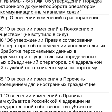
 г. № ММВ-7-6/619@ “Об утверждении Порядка
ектронного документооборота оператором
лекоммуникационным каналам связи”
705-р О внесении изменений в распоряжение
939 "О внесении изменений в Положение о
еством" (не вступило в силу)
940 "Об утверждении Правил согласования
й операторов об определении дополнительных
обработке персональных данных в
ируемых при осуществлении определенных
ных объединений операторов, с Федеральной
й службой по техническому и экспортному
935 "О внесении изменения в Перечень
осещением для иностранных граждан” (не
941 "О внесении изменений в Правила
ам субъектов Российской Федерации на
осударственной собственности субъектов