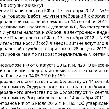
(не вступило в силу)
ние Правительства РФ от 17 сентября 2012 г. №
пки товаров (работ, услуг) и требований к форме т
еральной налоговой службы от 14 сентября 2012
дставления налоговых деклараций, бухгалтерско
 и уплаты налогов и сборов, в электронном виде (
ние Правительства РФ от 17 сентября 2012 г. N 
ительства Российской Федерации" (не вступило в 
еральной службы по тарифам от 28 августа 2012 г
ртировке газа по газораспределительным сетям 
сельхоза РФ от 8 августа 2012 г. № 428 “О внесе
й состояния плодородия земель сельскохозяйст
а России от 04.05.2010 № 150”
ерального агентства по рыболовству от 14 сентяб
 к приказу Федерального агентства по рыболовств
ерального агентства по рыболовству от 17 сентяб
 к приказу Росрыболовства от 14 декабря 2011 г.
транса РФ от 6 июля 2012 г. № 195 “Об утвержд
й службы по надзору в сфере транспорта исполн