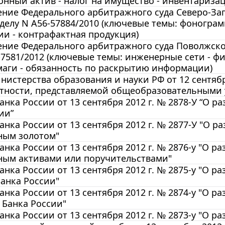
нный актив - налог на имущество - инвентаризац
ние Федерального арбитражного суда Северо-Запад
 делу N А56-57884/2010 (ключевые темы: фонограм
и - контрафактная продукция)
ние Федерального арбитражного суда Поволжского 
-7581/2012 (ключевые темы: инженерные сети - ф
маги - обязанность по раскрытию информации)
истерства образования и науки РФ от 12 сентябр
ётности, представляемой общеобразовательными
анка России от 13 сентября 2012 г. № 2878-У “О 
ии”
анка России от 13 сентября 2012 г. № 2877-У "О р
ным золотом"
анка России от 13 сентября 2012 г. № 2876-у "О р
ным активами или поручительствами"
анка России от 13 сентября 2012 г. № 2875-у "О 
анка России"
анка России от 13 сентября 2012 г. № 2874-у "О 
 Банка России"
анка России от 13 сентября 2012 г. № 2873-у "О 