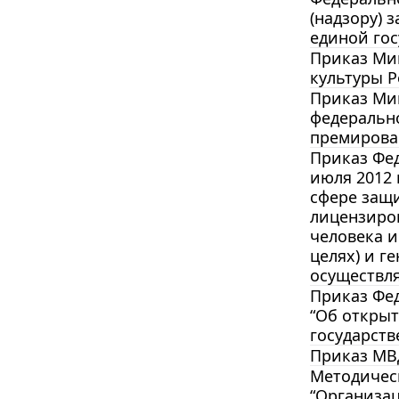
(надзору) 
единой го
Приказ Мин
культуры 
Приказ Мин
федеральн
премирован
Приказ Фед
июля 2012 
сфере защи
лицензиро
человека и
целях) и г
осуществля
Приказ Фед
“Об открыт
государств
Приказ МВД
Методическ
“Организа