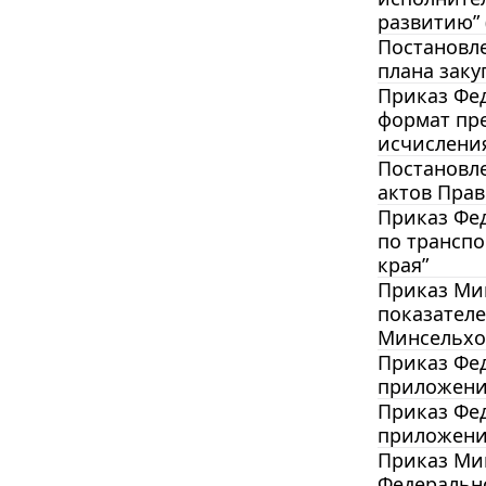
развитию” 
Постановле
плана заку
Приказ Фед
формат пре
исчисления
Постановле
актов Прав
Приказ Фед
по транспо
края”
Приказ Мин
показателе
Минсельхоз
Приказ Фед
приложение
Приказ Фед
приложение
Приказ Мин
Федерально