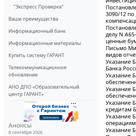
инвестицио
"Экспресс Проверка"
Постановле
3090/12 по
Ваши преимущества
компенсаци
Постановле
Информационный банк
делу N А65
ценные бу
Информационные материалы
Письмо Мин
видов отч
Купить систему ГАРАНТ
Указание Б
Телекоммуникационное
Банка Росс
обновление
Указание Б
обеспечен
АНО ДПО «Образовательный
Указание Б
центр ГАРАНТ»
обеспечен
Указание Б
кредитам Б
Указание Б
операциям
Анонсы
Указание Б
8 сентября 2026