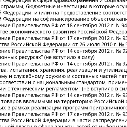
 Федерации в сфере здравоохранения и социаль
рограммы, бюджетные инвестиции в которые осу
 Федерации, и (или) на предоставление соответ
 Федерации на софинансирование объектов капита
ние Правительства РФ от 18 сентября 2012 г. N 
ве экономического развития Российской Федераци
ние Правительства РФ от 17 сентября 2012 г. № 
тва Российской Федерации от 26 июля 2010 г. № 56
ние Правительства РФ от 14 сентября 2012 г. № 9
нных ресурсах” (не вступило в силу)
ние Правительства РФ от 14 сентября 2012 г. № 
ва, испытания, хранения, реализации и утилизац
му и служебному оружию и составных частей пат
соответствии с национальным стандартом, примен
ии с техническим регламентом" (не вступило в сил
ние Правительства РФ от 14 сентября 2012 г. № 9
 товаров ввозимыми на территорию Российской Ф
х в рамках реализации программ приграничного с
ние Правительства РФ от 17 сентября 2012 г. № 
ства Российской Федерации в части распределен
ьной власти в сфере защиты детей от информац