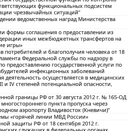
оответствующих функциональных подсистем
ации чрезвычайных ситуаций”
еждении ведомственных наград Министерства
нии формы соглашения о предоставлении из
едерации иных межбюджетных трансфертов на
ие игры»
в потребителей и благополучия человека от 18
гламента Федеральной службы по надзору в
по предоставлению государственной услуги по
озбудителей инфекционных заболеваний
ая деятельность осуществляется в медицинских
I и IV степеней потенциальной опасности,
нной границы РФ от 30 августа 2012 г. № 165-ОД
 многостороннего пункта пропуска через
одном аэропорту Владивосток (Кневичи)”
стемы «горячей линии МВД России»
ой защиты РФ от 18 сентября 2012 г.
анских служащих в федеральных органах