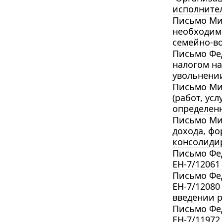
исполните
Письмо Мин
необходим
семейно-в
Письмо Фед
налогом н
увольнени
Письмо Мин
(работ, ус
определен
Письмо Мин
дохода, ф
консолиди
Письмо Фед
ЕН-7/12061
Письмо Фед
ЕН-7/12080
введении р
Письмо Фед
ЕН-7/11972