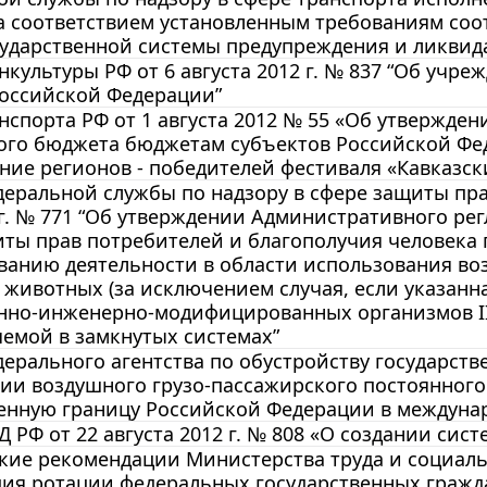
за соответствием установленным требованиям с
сударственной системы предупреждения и ликвид
культуры РФ от 6 августа 2012 г. № 837 “Об учр
Российской Федерации”
спорта РФ от 1 августа 2012 № 55 «Об утвержде
ого бюджета бюджетам субъектов Российской Ф
ие регионов - победителей фестиваля «Кавказск
еральной службы по надзору в сфере защиты пра
г. № 771 “Об утверждении Административного ре
ты прав потребителей и благополучия человека 
ванию деятельности в области использования в
 животных (за исключением случая, если указанн
енно-инженерно-модифицированных организмов II
емой в замкнутых системах”
ерального агентства по обустройству государстве
ии воздушного грузо-пассажирского постоянного
енную границу Российской Федерации в междунар
 РФ от 22 августа 2012 г. № 808 «О создании си
ие рекомендации Министерства труда и социальн
ция ротации федеральных государственных гражд