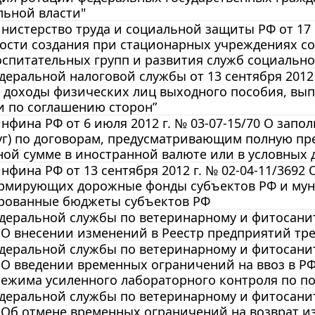
льной власти"
истерство труда и социальной защиты РФ от 17 с
ости создания при стационарных учреждениях со
оспитательных групп и развития служб социальн
еральной налоговой службы от 13 сентября 2012 
а доходы физических лиц выходного пособия, вы
и по соглашению сторон”
фина РФ от 6 июля 2012 г. № 03-07-15/70 О запо
луг) по договорам, предусматривающим полную пр
ной сумме в иностранной валюте или в условных
фина РФ от 13 сентября 2012 г. № 02-04-11/369
ормирующих дорожные фонды субъектов РФ и му
рованные бюджеты субъектов РФ
еральной службы по ветеринарному и фитосанитар
 О внесении изменений в Реестр предприятий тр
еральной службы по ветеринарному и фитосанитар
 О введении временных ограничений на ввоз в Р
ежима усиленного лабораторного контроля по п
еральной службы по ветеринарному и фитосанитар
 Об отмене временных ограничений на возврат и