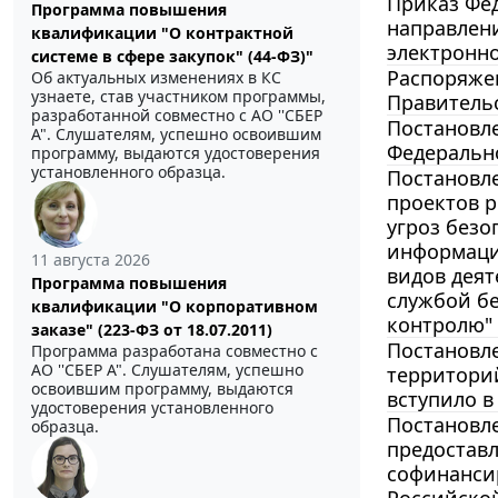
Приказ Фед
Программа повышения
направлен
квалификации "О контрактной
электронн
системе в сфере закупок" (44-ФЗ)"
Распоряжен
Об актуальных изменениях в КС
узнаете, став участником программы,
Правительс
разработанной совместно с АО ''СБЕР
Постановле
А". Слушателям, успешно освоившим
Федерально
программу, выдаются удостоверения
установленного образца.
Постановле
проектов 
угроз безо
информаци
11 августа 2026
видов деят
Программа повышения
службой б
квалификации "О корпоративном
контролю" 
заказе" (223-ФЗ от 18.07.2011)
Постановле
Программа разработана совместно с
АО ''СБЕР А". Слушателям, успешно
территори
освоившим программу, выдаются
вступило в
удостоверения установленного
Постановле
образца.
предостав
софинансир