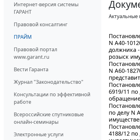
Докуме
Интернет-версия системы
ГАРАНТ
Актуальные 
Правовой консалтинг
Постановле
ПРАЙМ
N А40-1012
Правовой портал
должника -
розыск им
www.garant.ru
Постановле
Вести Гаранта
N А60-1827
представит
Журнал "Законодательство"
Постановле
6919/11 по
Консультации по эффективной
обращение 
работе
Постановле
по делу N 
Всероссийские спутниковые
имуществен
онлайн-семинары
Постановле
4188/12 по
Электронные услуги