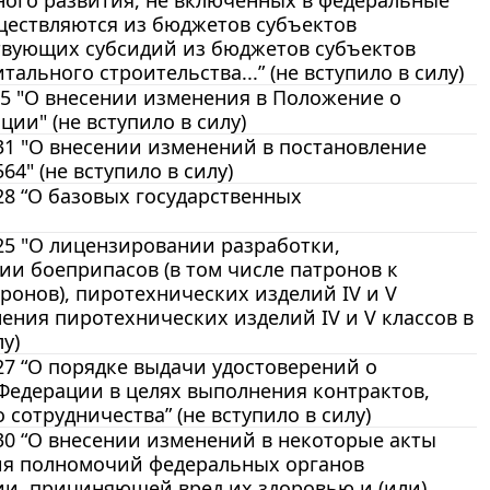
ного развития, не включенных в федеральные
ществляются из бюджетов субъектов
ствующих субсидий из бюджетов субъектов
льного строительства...” (не вступило в силу)
945 "О внесении изменения в Положение о
и" (не вступило в силу)
931 "О внесении изменений в постановление
4" (не вступило в силу)
28 “О базовых государственных
925 "О лицензировании разработки,
ии боеприпасов (в том числе патронов к
ронов), пиротехнических изделий IV и V
ения пиротехнических изделий IV и V классов в
у)
27 “О порядке выдачи удостоверений о
едерации в целях выполнения контрактов,
отрудничества” (не вступило в силу)
930 “О внесении изменений в некоторые акты
ия полномочий федеральных органов
ии, причиняющей вред их здоровью и (или)