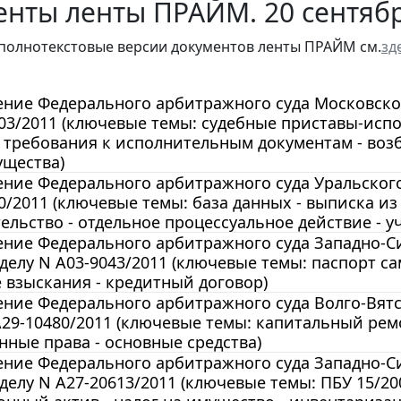
нты ленты ПРАЙМ. 20 сентябр
полнотекстовые версии документов ленты ПРАЙМ см.
зд
ние Федерального арбитражного суда Московского 
03/2011 (ключевые темы: судебные приставы-исп
 требования к исполнительным документам - воз
ущества)
ние Федерального арбитражного суда Уральского о
0/2011 (ключевые темы: база данных - выписка из
ельство - отдельное процессуальное действие - 
ние Федерального арбитражного суда Западно-Сиб
 делу N А03-9043/2011 (ключевые темы: паспорт са
взыскания - кредитный договор)
ние Федерального арбитражного суда Волго-Вятско
А29-10480/2011 (ключевые темы: капитальный ремо
ные права - основные средства)
ние Федерального арбитражного суда Западно-Сиб
 делу N А27-20613/2011 (ключевые темы: ПБУ 15/2