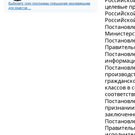
Российской
Выберите тему программы повышения квалификации
целевые п
для юристов ...
Российской
Российской
Постановле
Министерст
Постановле
Правительс
Постановле
информацио
Постановле
производст
гражданско
классов в 
соответств
Постановле
признании
заключенны
Постановле
Правитель
исполнител