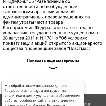
№ ЦДМО-8/135 “Разъяснение об
ответственности по возбужденным
таможенными органами делам об
административных правонарушениях по
фактам утраты части товара”
Распоряжение Федерального агентства по
управлению государственным имуществом от
26 августа 2011 г. N 1781-р "Об условиях
приватизации акций открытого акционерного
общества "Люберецкий завод "Пластмасс"
Показать еще материалы
Мы обрабатываем локальные данные
браузера и используем инструменты
аналитики в целях улучшения и обеспечения
работоспособности сайта, статистических
© ООО "НПП "ГАРАНТ-СЕРВИС", 2026. Система ГАРАНТ
исследований и обзоров. Вы можете