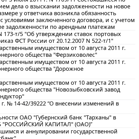
ием дела о взыскании задолженности на новое
размере у ответчика возникла обязанность
с условиями заключенного договора, и с учетом
ие задолженности по арендным платежам
N 173-т/5 "Об утверждении ставок портовых
каз ФСТ России от 20.12.2007 N 522-т/1"
рственным имуществом от 10 августа 2011 г.
онерного общества "Ферзиковолес"
рственным имуществом от 10 августа 2011 г.
онерного общества "Дорожное
рственным имуществом от 10 августа 2011 г.
онерного общества "Новозыбковский завод
ндуктор"
г. № 14-42/39222 “О внесении изменений в
ьности ОАО "Губернский банк "Тарханы" в
КБ "РОССИЙСКИЙ КАПИТАЛ" (ОАО)”
явшимся и аннулировании государственной
тбанк"