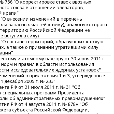
 № 736 “О корректировке ставок ввозных
ого союза в отношении элеваторов,
й крепи”
6 “О внесении изменений в перечень
 и запасных частей к нему), аналоги которого
а территорию Российской Федерации не
 вступил в силу)
25 “О составе территорий, образующих каждую
ах, а также о признании утратившими силу
ации”
скому и атомному надзору от 30 июня 2011 г.
 норм и правил в области использования
сти исследовательских ядерных установок"
 изменений в приложения 1 и 3, утвержденные
 декабря 2005 г. № 233"
та РФ от 21 июля 2011 г. № 31 "Об
я специальных программ Президента
колы об административных правонарушениях"
я РФ от 4 августа 2011 г. № 878н "Об
жета субъекта Российской Федерации,