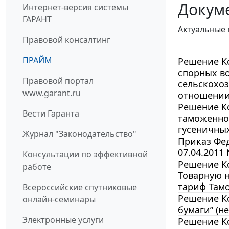
Докуме
Интернет-версия системы
ГАРАНТ
Актуальные 
Правовой консалтинг
ПРАЙМ
Решение Ко
спорных в
Правовой портал
сельскохоз
www.garant.ru
отношении
Решение Ко
Вести Гаранта
таможенно
гусеничны
Журнал "Законодательство"
Приказ Фед
07.04.2011
Консультации по эффективной
Решение Ко
работе
Товарную 
тариф Там
Всероссийские спутниковые
Решение Ко
онлайн-семинары
бумаги” (не
Электронные услуги
Решение Ко