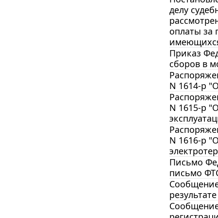
делу судеб
рассмотрен
оплаты за 
имеющихся
Приказ Фед
сборов в м
Распоряжен
N 1614-р "
Распоряжен
N 1615-р "
эксплуатац
Распоряжен
N 1616-р "
электротер
Письмо Фед
письмо ФТС
Сообщение 
результат
Сообщение 
регистрац