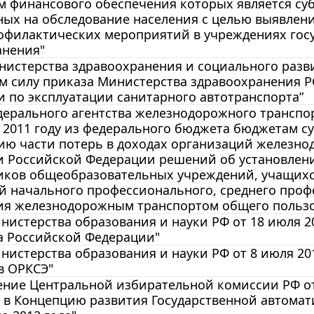
м финансового обеспечения которых является су
ых на обследование населения с целью выявлени
рофилактических мероприятий в учреждениях гос
анения"
истерства здравоохранения и социального развит
 силу приказа Министерства здравоохранения РС
 по эксплуатации санитарного автотранспорта”
ерального агентства железнодорожного транспорт
 2011 году из федерального бюджета бюджетам с
ю части потерь в доходах организаций железнод
и Российской Федерации решений об установлени
иков общеобразовательных учреждений, учащих
й начального профессионального, среднего проф
ия железнодорожным транспортом общего польз
истерства образования и науки РФ от 18 июля 2
а Российской Федерации"
истерства образования и науки РФ от 8 июля 201
в ОРКСЭ"
ние Центральной избирательной комиссии РФ от 1
 в Концепцию развития Государственной автома