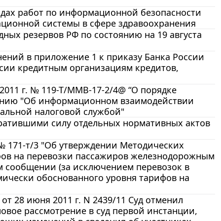
одах работ по информационной безопасности
ационной системы в сфере здравоохранения
дных резервов РФ по состоянию на 19 августа
енений в приложение 1 к приказу Банка России
ссии кредитным организациям кредитов,
2011 г. № 119-Т/ММВ-17-2/4@ “О порядке
шению "Об информационном взаимодействии
альной налоговой службой"
 утратившими силу отдельных нормативных актов
 № 171-т/3 "Об утверждении Методических
ифов на перевозки пассажиров железнодорожным
м сообщении (за исключением перевозок в
омически обоснованного уровня тарифов на
 28 июня 2011 г. N 2439/11 Суд отменил
овое рассмотрение в суд первой инстанции,