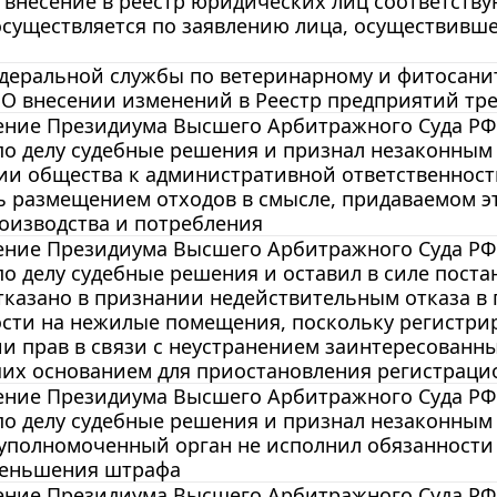
о внесение в реестр юридических лиц соответств
существляется по заявлению лица, осуществивше
еральной службы по ветеринарному и фитосанитар
 О внесении изменений в Реестр предприятий тр
ние Президиума Высшего Арбитражного Суда РФ от
по делу судебные решения и признал незаконным
и общества к административной ответственности
 размещением отходов в смысле, придаваемом э
оизводства и потребления
ние Президиума Высшего Арбитражного Суда РФ от
о делу судебные решения и оставил в силе пост
казано в признании недействительным отказа в 
сти на нежилые помещения, поскольку регистри
и прав в связи с неустранением заинтересованн
их основанием для приостановления регистраци
ние Президиума Высшего Арбитражного Суда РФ от
о делу судебные решения и признал незаконным
уполномоченный орган не исполнил обязанности 
меньшения штрафа
ние Президиума Высшего Арбитражного Суда РФ о