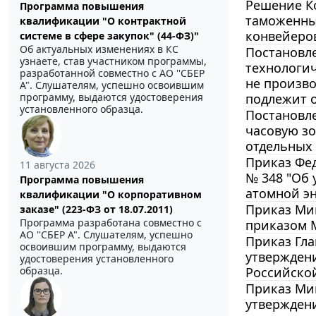
Решение Ко
Программа повышения
таможенны
квалификации "О контрактной
конвейеро
системе в сфере закупок" (44-ФЗ)"
Об актуальных изменениях в КС
Постановле
узнаете, став участником программы,
технологич
разработанной совместно с АО ''СБЕР
не произво
А". Слушателям, успешно освоившим
подлежит о
программу, выдаются удостоверения
установленного образца.
Постановле
часовую зо
отдельных
Приказ Фед
11 августа 2026
№ 348 "Об 
Программа повышения
атомной э
квалификации "О корпоративном
Приказ Мин
заказе" (223-ФЗ от 18.07.2011)
Программа разработана совместно с
приказом М
АО ''СБЕР А". Слушателям, успешно
Приказ Гла
освоившим программу, выдаются
утвержден
удостоверения установленного
Российско
образца.
Приказ Мин
утвержден