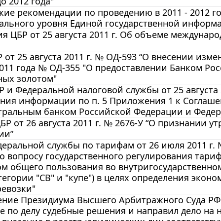
о 2012 года"
ие рекомендации по проведению в 2011 - 2012 г
нального уровня Единой государственной информ
 ЦБР от 25 августа 2011 г. Об объеме междунаро
 от 25 августа 2011 г. № ОД-593 “О внесении изм
2011 года № ОД-355 "О предоставлении Банком Ро
ных золотом"
 и Федеральной налоговой службы от 25 августа 
ения информации по п. 5 Приложения 1 к Согла
тральным банком Российской Федерации и Федер
БР от 26 августа 2011 г. № 2676-У “О признании
ии”
еральной службы по тарифам от 26 июля 2011 г.
по вопросу государственного регулирования тар
ом общего пользования во внутригосударственно
тегории "СВ" и "купе") в целях определения экон
ревозки"
ние Президиума Высшего Арбитражного Суда РФ от
 по делу судебные решения и направил дело на н