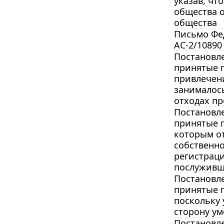
указав, чт
общества о
общества
Письмо Фед
АС-2/10890
Постановле
принятые 
привлечени
занималось
отходах пр
Постановле
принятые п
которым от
собственно
регистраци
послуживш
Постановле
принятые п
поскольку 
сторону у
Постановле