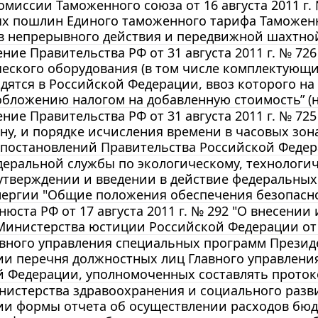
миссии Таможенного союза от 16 августа 2011 г.
х пошлин Единого таможенного тарифа Таможенн
в непрерывного действия и передвижной шахтно
ние Правительства РФ от 31 августа 2011 г. № 72
еского оборудования (в том числе комплектующих
дятся в Российской Федерации, ввоз которого н
бложению налогом на добавленную стоимость” (не
ние Правительства РФ от 31 августа 2011 г. № 7
ну, и порядке исчисления времени в часовых зон
 постановлений Правительства Российской Федер
еральной службы по экологическому, технологиче
утверждении и введении в действие федеральных
нергии "Общие положения обеспечения безопасно
юста РФ от 17 августа 2011 г. № 292 "О внесении
инистерства юстиции Российской Федерации от 1
вного управления специальных программ Президен
ии перечня должностных лиц Главного управлени
й Федерации, уполномоченных составлять прото
истерства здравоохранения и социального развити
ии формы отчета об осуществлении расходов бюд