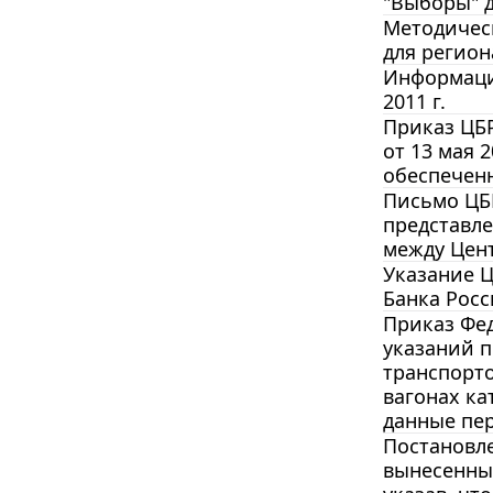
"Выборы" д
Методическ
для регио
Информация
2011 г.
Приказ ЦБР
от 13 мая 
обеспечен
Письмо ЦБР
представл
между Цен
Указание Ц
Банка Росс
Приказ Фед
указаний 
транспорт
вагонах ка
данные пе
Постановле
вынесенные