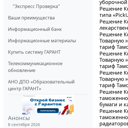
уборочной 
"Экспресс Проверка"
Решение Ко
типа «PickU
Ваши преимущества
Решение Ко
лекарствен
Информационный банк
Решение Ко
Товарную 
Информационные материалы
тариф Там
Купить систему ГАРАНТ
Решение Ко
Товарную 
Телекоммуникационное
тариф Там
обновление
Решение Ко
Товарную 
АНО ДПО «Образовательный
тариф Там
центр ГАРАНТ»
Решение Ко
таможенно
бумаги и к
Решение Ко
таможенно
Анонсы
радиаторо
8 сентября 2026