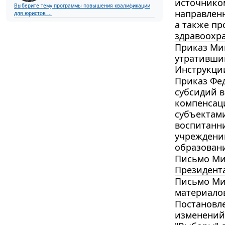
источнико
Выберите тему программы повышения квалификации
направленн
для юристов ...
а также п
здравоохр
Приказ Мин
утратившим
Инструкции
Приказ Фед
субсидий в
компенсаци
субъектам
воспитанн
учреждени
образован
Письмо Мин
Президент
Письмо Мин
материало
Постановле
изменений