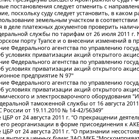
ные постановления следует отменить с направлен
ие, поскольку суду следует установить, в каком 
пользование земельным участком в соответствии 
 в деле платежных документов проверить налич
еральной службы по тарифам от 26 июля 2011 г. 
орском порту Туапсе и о внесении изменений в при
ие Федерального агентства по управлению госуда
Об условиях приватизации акций открытого акци
ие Федерального агентства по управлению госуда
Об условиях приватизации акций открытого акци
ионное предприятие N 97"
ие Федерального агентства по управлению госуда
Об условиях приватизации акций открытого акци
мического и электросварочного оборудования "И
еральной таможенной службы от 16 августа 2011 
 России от 19.11.2010 № 14-42/56349”
ЦБР от 24 августа 2011 г. “О прекращении деятел
е его реорганизации в форме присоединения к А
ЦБР от 24 августа 2011 г. “О признании несосто
ии выпуска ценных бумаг ЗАО МКБ "Москомприва