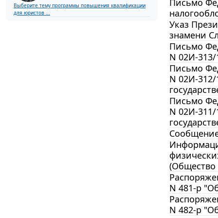
Письмо Фед
Выберите тему программы повышения квалификации
налогообло
для юристов ...
Указ Прези
знамени С
Письмо Фед
N 02И-313/
Письмо Фед
N 02И-312/
государств
Письмо Фед
N 02И-311/
государств
Сообщение 
Информация
физических
(Общество 
Распоряжен
N 481-р "О
Распоряжен
N 482-р "О