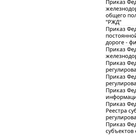
Приказ Фед
железнодо
общего по
"РЖД"
Приказ Фед
постоянно
дороге - ф
Приказ Фед
железнодо
Приказ Фед
регулирова
Приказ Фед
регулирова
Приказ Фед
информаци
Приказ Фед
Реестра су
регулирова
Приказ Фед
субъектов 