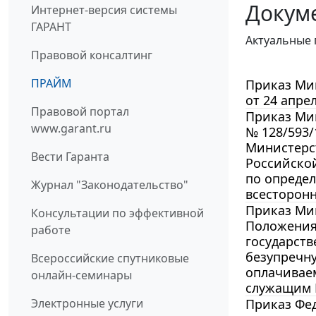
Докум
Интернет-версия системы
ГАРАНТ
Актуальные 
Правовой консалтинг
ПРАЙМ
Приказ Мин
от 24 апрел
Правовой портал
Приказ Мин
www.garant.ru
№ 128/593/
Министерс
Вести Гаранта
Российской
по опреде
Журнал "Законодательство"
всесторон
Приказ Мин
Консультации по эффективной
Положения 
работе
государст
безупречн
Всероссийские спутниковые
оплачивае
онлайн-семинары
служащим 
Приказ Фед
Электронные услуги