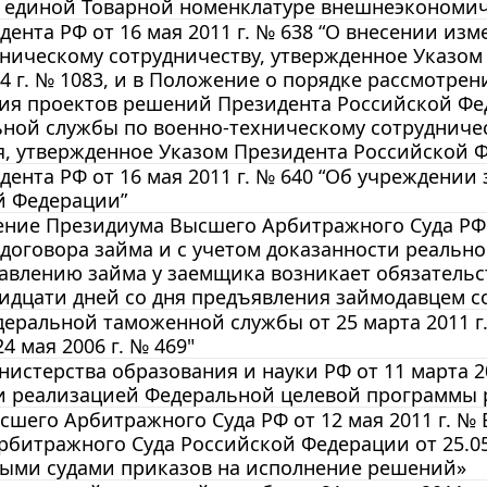
о единой Товарной номенклатуре внешнеэкономич
дента РФ от 16 мая 2011 г. № 638 “О внесении и
ническому сотрудничеству, утвержденное Указом
04 г. № 1083, и в Положение о порядке рассмотр
ния проектов решений Президента Российской Фе
ной службы по военно-техническому сотрудничес
, утвержденное Указом Президента Российской Фе
дента РФ от 16 мая 2011 г. № 640 “Об учреждени
й Федерации”
ние Президиума Высшего Арбитражного Суда РФ от
договора займа и с учетом доказанности реальн
авлению займа у заемщика возникает обязательс
идцати дней со дня предъявления займодавцем 
еральной таможенной службы от 25 марта 2011 г
4 мая 2006 г. № 469"
истерства образования и науки РФ от 11 марта 2
 реализацией Федеральной целевой программы р
шего Арбитражного Суда РФ от 12 мая 2011 г. 
битражного Суда Российской Федерации от 25.05.
ыми судами приказов на исполнение решений»