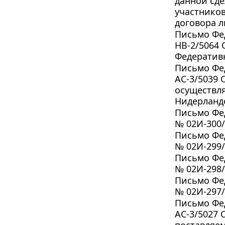
данной сде
участников
договора л
Письмо Фед
НВ-2/5064
Федератив
Письмо Фед
АС-3/5039 
осуществл
Нидерланд
Письмо Фед
№ 02И-300/
Письмо Фед
№ 02И-299/
Письмо Фед
№ 02И-298/
Письмо Фед
№ 02И-297
Письмо Фед
АС-3/5027 
поставляе