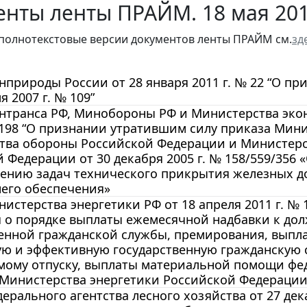
енты ленты ПРАЙМ. 18 мая 20
полнотекстовые версии документов ленты ПРАЙМ см.
зд
природы России от 28 января 2011 г. № 22 “О п
я 2007 г. № 109”
транса РФ, Минобороны РФ и Министерства эконо
198 “О признании утратившим силу приказа Мини
тва обороны Российской Федерации и Министерст
 Федерации от 30 декабря 2005 г. № 158/559/35
лению задач технического прикрытия железных д
него обеспечения»
истерства энергетики РФ от 18 апреля 2011 г. №
о порядке выплаты ежемесячной надбавки к дол
венной гражданской службы, премирования, выпл
ую и эффективную государственную гражданскую 
мому отпуску, выплаты материальной помощи фе
Министерства энергетики Российской Федерации
ерального агентства лесного хозяйства от 27 дек