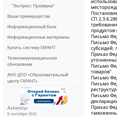
использова
"Экспресс Проверка"
месторожд
Постановле
Ваши преимущества
СП 2.3.6.2
требовани
Информационный банк
продуктов 
Письмо Фед
Информационные материалы
Письмо Фед
Купить систему ГАРАНТ
субсидий, 
Приказ Фед
Телекоммуникационное
уточненны
обновление
Письмо Фед
товаров”
АНО ДПО «Образовательный
Письмо Фед
центр ГАРАНТ»
Письмо Фед
реструкту
Письмо Фед
декларации
Приказ Фед
Анонсы
таможенны
8 сентября 2026