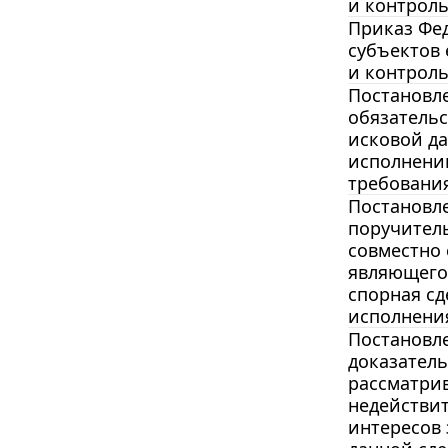
и контроль
Приказ Фед
субъектов 
и контроль
Постановле
обязательс
исковой да
исполнении
требования
Постановле
поручитель
совместно
являющегос
спорная с
исполнения
Постановле
доказатель
рассматрив
недействит
интересов 