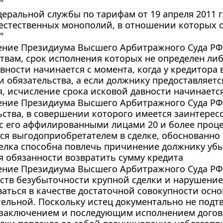
"
еральной службы по тарифам от 19 апреля 2011 г
естественных монополий, в отношении которых 
"
ние Президиума Высшего Арбитражного Суда РФ от
твам, срок исполнения которых не определен ли
вности начинается с момента, когда у кредитора
 обязательства, а если должнику предоставляетс
, исчисление срока исковой давности начинаетс
ние Президиума Высшего Арбитражного Суда РФ от
ства, в совершении которого имеется заинтерес
 с его аффилированными лицами 20 и более проц
я выгодоприобретателем в сделке, обоснованно
делка способна повлечь причинение должнику уб
 обязанности возвратить сумму кредита
ние Президиума Высшего Арбитражного Суда РФ от
ств безубыточности крупной сделки и нарушение
аться в качестве достаточной совокупности осно
ельной. Поскольку истец документально не подт
заключением и последующим исполнением догово