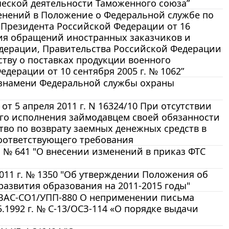
еской деятельности Таможенного союза”
зменений в Положение о Федеральной службе по
 Президента Российской Федерации от 16
ения обращений иностранных заказчиков и
дерации, Правительства Российской Федерации
тву о поставках продукции военного
дерации от 10 сентября 2005 г. № 1062”
и знамени Федеральной службы охраны
 5 апреля 2011 г. N 16324/10 При отсутствии
ого исполнения займодавцем своей обязанности
тво по возврату заемных денежных средств в
соответствующего требования
. № 641 "О внесении изменений в приказ ФТС
011 г. № 1350 "Об утверждении Положения об
азвития образования на 2011-2015 годы"
№ ВАС-СО1/УПП-880 О неприменении письма
1992 г. № С-13/ОСЗ-114 «О порядке выдачи