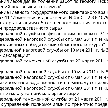
ния лесов для выполнения работ по геологическ
ений полезных ископаемых”
ние Главного государственного санитарного врача
867-11 "Изменения и дополнения N 4 к СП 2.3.6.1
я к организациям общественного питания, изгот
и продовольственного сырья"
еральной службы по финансовым рынкам от 31 ма
еральной налоговой службы от 5 мая 2011 г. N К
полученных победителями областного конкурса"
еральной налоговой службы от 10 мая 2011 г. № 
х деклараций”
еральной таможенной службы от 22 марта 2011 г
еральной налоговой службы от 10 мая 2011 г. N 
еральной налоговой службы от 6 мая 2011 г. N Я
ризированной задолженности по единому социаль
еральной налоговой службы от 6 мая 2011 г. N К
 по налогу на прибыль организаций"
еральной таможенной службы от 21 марта 2011 г
х управлений полномочиями по принятию предв