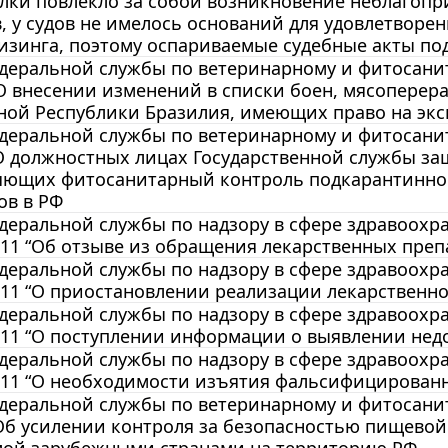
лки повлекло за собой возникновение неблагопр
, у судов не имелось оснований для удовлетворе
изинга, поэтому оспариваемые судебные акты по
еральной службы по ветеринарному и фитосанита
 О внесении изменений в списки боен, мясопере
ной Республики Бразилия, имеющих право на экс
еральной службы по ветеринарному и фитосанита
О должностных лицах Государственной службы за
яющих фитосанитарный контроль подкарантинной
ов в РФ
еральной службы по надзору в сфере здравоохран
11 “Об отзыве из обращения лекарственных преп
еральной службы по надзору в сфере здравоохран
11 “О приостановлении реализации лекарственно
еральной службы по надзору в сфере здравоохран
11 “О поступлении информации о выявлении нед
еральной службы по надзору в сфере здравоохран
/11 “О необходимости изъятия фальсифицированн
еральной службы по ветеринарному и фитосанита
Об усилении контроля за безопасностью пищево
мой зарубежными странами на территорию РФ