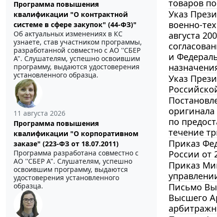
товаров п
Программа повышения
Указ Прези
квалификации "О контрактной
военно-тех
системе в сфере закупок" (44-ФЗ)"
Об актуальных изменениях в КС
августа 20
узнаете, став участником программы,
согласова
разработанной совместно с АО ''СБЕР
и Федераль
А". Слушателям, успешно освоившим
назначения
программу, выдаются удостоверения
установленного образца.
Указ Прези
Российско
Постановле
оригинала 
11 августа 2026
по предост
Программа повышения
течение тр
квалификации "О корпоративном
Приказ Фед
заказе" (223-ФЗ от 18.07.2011)
России от 2
Программа разработана совместно с
АО ''СБЕР А". Слушателям, успешно
Приказ Мин
освоившим программу, выдаются
управлении
удостоверения установленного
Письмо Выс
образца.
Высшего Ар
арбитражн