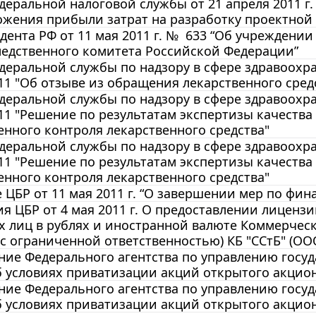
еральной налоговой службы от 21 апреля 2011 г. N
жения прибыли затрат на разработку проектной 
дента РФ от 11 мая 2011 г. № 633 “Об учреждении
ледственного комитета Российской Федерации”
еральной службы по надзору в сфере здравоохран
11 "Об отзыве из обращения лекарственного сред
еральной службы по надзору в сфере здравоохран
11 "Решение по результатам экспертизы качеств
енного контроля лекарственного средства"
еральной службы по надзору в сфере здравоохран
11 "Решение по результатам экспертизы качеств
енного контроля лекарственного средства"
ЦБР от 11 мая 2011 г. “О завершении мер по фин
 ЦБР от 4 мая 2011 г. О предоставлении лиценз
 лиц в рублях и иностранной валюте Коммерчес
с ограниченной ответственностью) КБ "ССтБ" (ОО
ие Федерального агентства по управлению госуд
б условиях приватизации акций открытого акцио
ие Федерального агентства по управлению госуд
б условиях приватизации акций открытого акцио