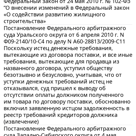
Федеральный закон от 24 мая 2010 г. № 102-ФЗ
“О внесении изменений в Федеральный закон
«О содействии развитию жилищного
строительства»
Постановление Федерального арбитражного
суда Уральского округа от 6 апреля 2010 г. N
Ф09-2140/10-С4 по делу N А60-28813/2009-С11
Поскольку истец денежные требования,
вытекающие из договора поставки, и все иные
требования, вытекающие для продавца из
названного договора, уступил обществу
безотзывно и безусловно, учитывая, что от
уступки денежных требований истец не
отказывался, суд пришел к выводу об
отсутствии оплаты должником полученного
им товара по договору поставки, обоснованно
включил заявленную истцом задолженность в
реестр требований кредиторов должника
(извлечение)
Постановление Федерального арбитражного
суда Западно-Сибирского округа от 4 мая