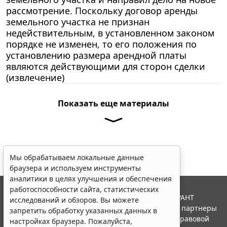
рассмотрение. Поскольку договор аренды
земельного участка не признан
недействительным, в установленном законом
порядке не изменен, то его положения по
установлению размера арендной платы
являются действующими для сторон сделки
(извлечение)
Показать еще материалы
Мы обрабатываем локальные данные
браузера и используем инструменты
аналитики в целях улучшения и обеспечения
работоспособности сайта, статистических
© ООО "НПП "ГАРАНТ-СЕРВИС", 2026. Система ГАРАНТ
исследований и обзоров. Вы можете
выпускается с 1990 года. Компания "Гарант" и ее партнеры
запретить обработку указанных данных в
являются участниками Российской ассоциации правовой
настройках браузера. Пожалуйста,