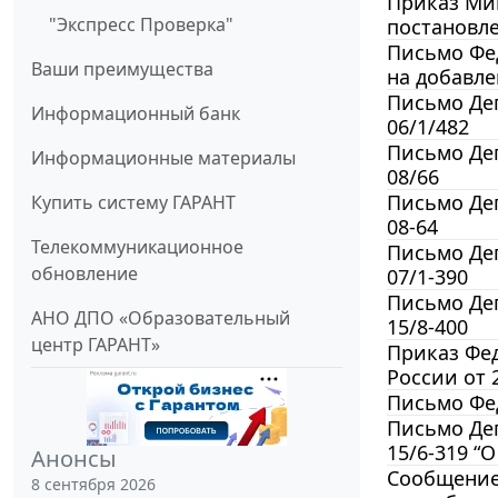
Приказ Ми
"Экспресс Проверка"
постановле
Письмо Фед
Ваши преимущества
на добавл
Письмо Деп
Информационный банк
06/1/482
Письмо Деп
Информационные материалы
08/66
Письмо Деп
Купить систему ГАРАНТ
08-64
Телекоммуникационное
Письмо Деп
обновление
07/1-390
Письмо Деп
АНО ДПО «Образовательный
15/8-400
центр ГАРАНТ»
Приказ Фед
России от 2
Письмо Фед
Письмо Деп
15/6-319 “
Анонсы
Сообщение 
8 сентября 2026