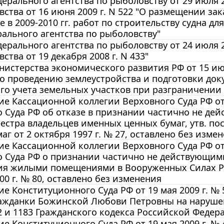
ерального агентства по рыболовству от 29 июля 2
ства от 16 июня 2009 г. N 522 "О размещении зак
 в 2009-2010 гг. работ по строительству судна д
ального агентства по рыболовству"
ерального агентства по рыболовству от 24 июля 2
ства от 19 декабря 2008 г. N 433"
истерства экономического развития РФ от 15 ию
о проведению землеустройства и подготовки док
го учета земельных участков при разграничении
е Кассационной коллегии Верховного Суда РФ от 
 Суда РФ об отказе в признании частично не де
естра владельцев именных ценных бумаг, утв. п
аг от 2 октября 1997 г. № 27, оставлено без изме
е Кассационной коллегии Верховного Суда РФ от 
 Суда РФ о признании частично не действующими
ия жилыми помещениями в Вооруженных Силах РФ
00 г. № 80, оставлено без изменения
е Конституционного Суда РФ от 19 мая 2009 г. №
ажданки Божинской Любови Петровны на наруше
2 и 1183 Гражданского кодекса Российской Федер
е Конституционного Суда РФ от 19 мая 2009 г. №