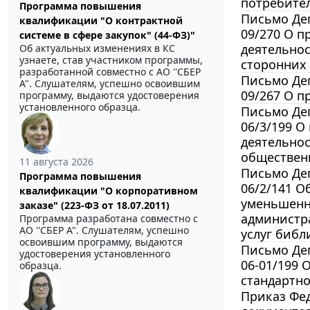
потребител
Программа повышения
Письмо Деп
квалификации "О контрактной
09/270 О 
системе в сфере закупок" (44-ФЗ)"
деятельнос
Об актуальных изменениях в КС
узнаете, став участником программы,
сторонних
разработанной совместно с АО ''СБЕР
Письмо Деп
А". Слушателям, успешно освоившим
09/267 О 
программу, выдаются удостоверения
установленного образца.
Письмо Деп
06/3/199 
деятельнос
обществен
11 августа 2026
Письмо Деп
Программа повышения
06/2/141 
квалификации "О корпоративном
уменьшенны
заказе" (223-ФЗ от 18.07.2011)
администра
Программа разработана совместно с
АО ''СБЕР А". Слушателям, успешно
услуг библ
освоившим программу, выдаются
Письмо Деп
удостоверения установленного
06-01/199 
образца.
стандартно
Приказ Фед