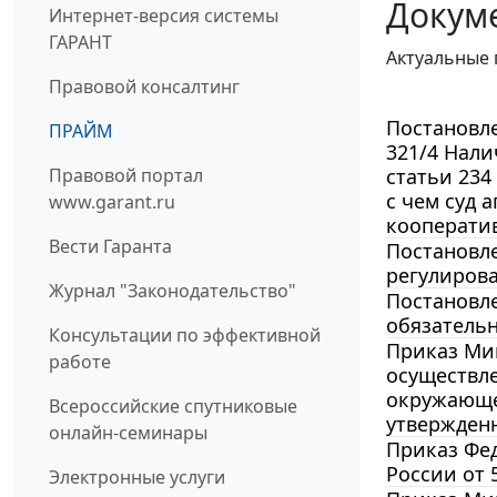
Докуме
Интернет-версия системы
ГАРАНТ
Актуальные 
Правовой консалтинг
Постановле
ПРАЙМ
321/4 Нали
Правовой портал
статьи 234
с чем суд 
www.garant.ru
кооператив
Вести Гаранта
Постановле
регулиров
Журнал "Законодательство"
Постановле
обязательн
Консультации по эффективной
Приказ Мин
работе
осуществл
окружающе
Всероссийские спутниковые
утвержденн
онлайн-семинары
Приказ Фед
России от 5
Электронные услуги