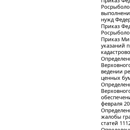
Приказ Фед
Росрыболов
выполнение
нужд Федер
Приказ Фед
Росрыболов
Приказ Мин
указаний п
кадастрово
Определени
Верховного
ведении ре
ценных бум
Определени
Верховного
обеспечен
февраля 20
Определени
жалобы гр
статей 111
Определени