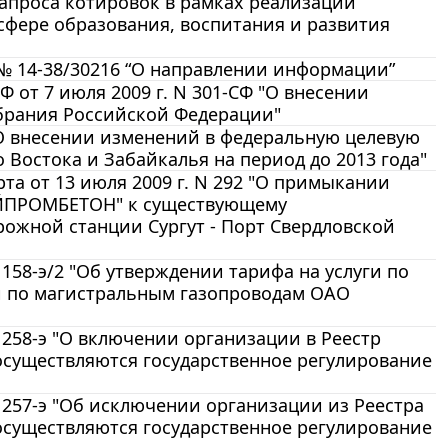
апроса котировок в рамках реализации
сфере образования, воспитания и развития
№ 14-38/30216 “О направлении информации”
от 7 июля 2009 г. N 301-СФ "О внесении
брания Российской Федерации"
“О внесении изменений в федеральную целевую
Востока и Забайкалья на период до 2013 года"
а от 13 июля 2009 г. N 292 "О примыкании
ОЙПРОМБЕТОН" к существующему
ожной станции Сургут - Порт Свердловской
158-э/2 "Об утверждении тарифа на услуги по
и по магистральным газопроводам ОАО
 258-э "О включении организации в Реестр
осуществляются государственное регулирование
 257-э "Об исключении организации из Реестра
осуществляются государственное регулирование