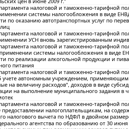
ьских цен в июне 2009 г.”
артамента налоговой и таможенно-тарифной поли
применении системы налогообложения в виде ЕН
ти по оказанию автотранспортных услуг по перев
 лиц
артамента налоговой и таможенно-тарифной поли
применении УСН вновь зарегистрированным инд
артамента налоговой и таможенно-тарифной поли
О применении системы налогообложения в виде 
ти по реализации алкогольной продукции и пива 
ного питания
артамента налоговой и таможенно-тарифной поли
Об учете автономным учреждением, применяющим 
е на величину расходов", доходов в виде субсид
ции на выполнение муниципального задания в ча
иотек
артамента налоговой и таможенно-тарифной поли
О предоставлении налогоплательщикам, на содерж
го налогового вычета по НДФЛ в двойном размер
ерального агентства по образованию от 30 июня