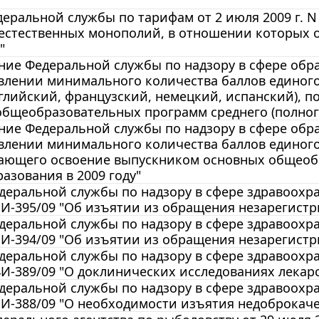
"
еральной службы по тарифам от 2 июля 2009 г. N
естественных монополий, в отношении которых 
"
ие Федеральной службы по надзору в сфере образ
влении минимального количества баллов единого
глийский, французский, немецкий, испанский),
бщеобразовательных программ среднего (полного
ие Федеральной службы по надзору в сфере образ
влении минимального количества баллов единого
ающего освоение выпускником основных общеобр
азования в 2009 году"
еральной службы по надзору в сфере здравоохра
01И-395/09 "Об изъятии из обращения незарегис
еральной службы по надзору в сфере здравоохра
01И-394/09 "Об изъятии из обращения незарегис
еральной службы по надзору в сфере здравоохра
04И-389/09 "О доклинических исследованиях лекар
еральной службы по надзору в сфере здравоохра
01И-388/09 "О необходимости изъятия недоброкач