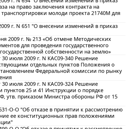
009 г. N 654 "О внесении изменений в приказ
аза на право заключения контракта на
ля транспортировки молоди проекта 21740М для
009 г. N 651 "О внесении изменений в приказ
ня 2009 г. № 213 «Об отмене Методических
ументов для проведения государственного
 государственной собственности на землю»
30 июля 2009 г. N КАС09-340 Решение
йствующими отдельных пунктов Положения о
остановлением Федеральной комиссии по рынку
нения
30 июля 2009 г. N КАС09-324 Решение
 пунктов 25 и 41 Инструкции о порядке
, утв. приказом Министра обороны РФ от 15
 531-О-О "Об отказе в принятии к рассмотрению
ние ее конституционных прав положениями
ации"
 499-О-О “Об отказе в принятии к рассмотрению