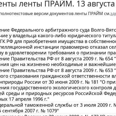
нты ленты ПРАЙМ. 13 августа
полнотекстовые версии документов ленты ПРАЙМ см.
зд
ние Федерального арбитражного суда Волго-Вятско
чие у владельца какого-либо юридического титу
 ГК РФ для приобретения имущества в собственнос
апелляционной инстанции правомерно отказал с
у в удовлетворении требования о признании пра
ние Правительства РФ от 8 августа 2009 г. № 654
ания цен на жизненно необходимые и важнейшие 
ние Правительства РФ от 8 августа 2009 г. № 653
ого страхования гражданской ответственности в
природы России от 30 июня 2009 г. № 181 "О пр
ения государственного экологического контроля
й среды и природных ресурсов Российской Федер
ых 17 апреля 1996 г."
еральной таможенной службы от 3 июля 2009 г. 
 сентября 2007 г. № 1079"