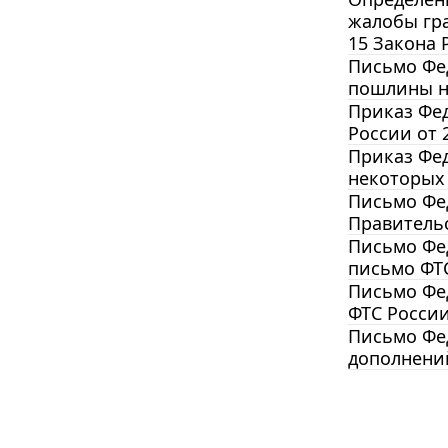
жалобы гр
15 Закона 
Письмо Фед
пошлины н
Приказ Фед
России от 
Приказ Фед
некоторых 
Письмо Фед
Правительс
Письмо Фед
письмо ФТС
Письмо Фед
ФТС России
Письмо Фед
дополнений