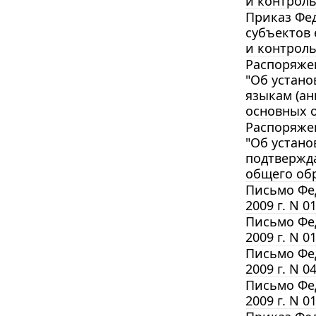
и контроль
Приказ Фед
субъектов 
и контроль
Распоряжен
"Об устано
языкам (ан
основных о
Распоряжен
"Об устано
подтвержд
общего обр
Письмо Фед
2009 г. N 
Письмо Фед
2009 г. N 
Письмо Фед
2009 г. N 
Письмо Фед
2009 г. N 