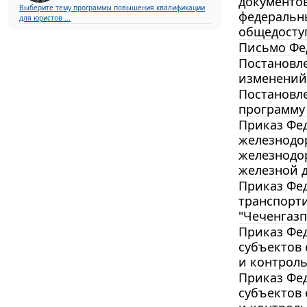
документов
Выберите тему программы повышения квалификации
федеральны
для юристов ...
общедосту
Письмо Фед
Постановле
изменений
Постановле
программу 
Приказ Фед
железнодо
железнодо
железной д
Приказ Фед
транспорт
"Чеченгаз
Приказ Фед
субъектов 
и контроль
Приказ Фед
субъектов 