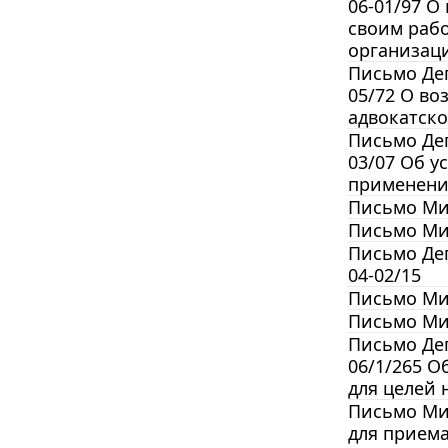
06-01/97 О
своим раб
организаци
Письмо Деп
05/72 О в
адвокатск
Письмо Деп
03/07 Об 
применени
Письмо Мин
Письмо Мин
Письмо Деп
04-02/15
Письмо Мин
Письмо Мин
Письмо Деп
06/1/265 О
для целей
Письмо Мин
для прием