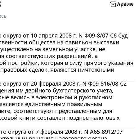
8
Архив
есь
круга от 10 апреля 2008 г. N Ф09-8/07-С6 Суд
твенности общества на павильон выставки
уществлено на земельном участке, не
ния соответствующих разрешений, а
й постройки, которая в силу прямого указания
о-правовых сделок, являются ничтожными
круга от 20 февраля 2008 г. N Ф09-516/08-С2
ния им двойного бухгалтерского учета,
рые велись в электронном и рукописном
и является единственным правильным
ниге, соответствуют представленным для
совой книги составлен позднее налоговых
 округа от 7 февраля 2008 г. N А65-8912/07
вительным решения налогового органа