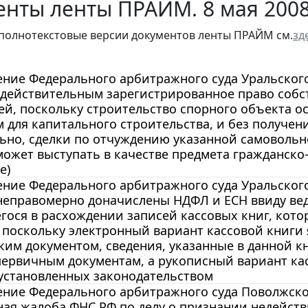
енты ленты ПРАЙМ. 8 мая 200
полнотекстовые версии документов ленты ПРАЙМ см.
зд
ние Федерального арбитражного суда Уральского о
едействительным зарегистрированное право собс
й, поскольку строительство спорного объекта ос
 для капитального строительства, и без получе
ьно, сделки по отчуждению указанной самовольно
может выступать в качестве предмета гражданск
е)
ние Федерального арбитражного суда Уральского о
еправомерно доначислены НДФЛ и ЕСН ввиду веде
ося в расхождении записей кассовых книг, кото
 поскольку электронный вариант кассовой книг
ким документом, сведения, указанные в данной к
ервичным документам, а рукописный вариант кас
установленных законодательством
ние Федерального арбитражного суда Поволжского
ная жалоба ФНС РФ по делу о признании недейст