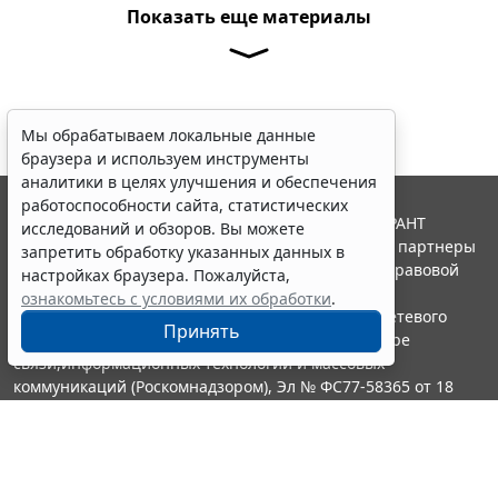
Показать еще материалы
Мы обрабатываем локальные данные
браузера и используем инструменты
аналитики в целях улучшения и обеспечения
работоспособности сайта, статистических
© ООО "НПП "ГАРАНТ-СЕРВИС", 2026. Система ГАРАНТ
исследований и обзоров. Вы можете
выпускается с 1990 года. Компания "Гарант" и ее партнеры
запретить обработку указанных данных в
являются участниками Российской ассоциации правовой
настройках браузера. Пожалуйста,
информации ГАРАНТ.
ознакомьтесь с условиями их обработки
.
Портал ГАРАНТ.РУ зарегистрирован в качестве сетевого
Принять
издания Федеральной службой по надзору в сфере
связи,информационных технологий и массовых
коммуникаций (Роскомнадзором), Эл № ФС77-58365 от 18
июня 2014 года.
16+
Контакты
8-800-200-88-88