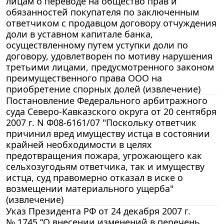
лицам о переводе на общество прав и
обязанностей покупателя по заключенным
ответчиком с продавцом договору отчуждения
доли в уставном капитале банка,
осуществленному путем уступки доли по
договору, удовлетворен по мотиву нарушения
третьими лицами, предусмотренного законом
преимущественного права ООО на
приобретение спорных долей (извлечение)
Постановление Федерального арбитражного
суда Северо-Кавказского округа от 20 сентября
2007 г. N Ф08-6161/07 "Поскольку ответчик
причинил вред имуществу истца в состоянии
крайней необходимости в целях
предотвращения пожара, угрожающего как
сельхозугодьям ответчика, так и имуществу
истца, суд правомерно отказал в иске о
возмещении материального ущерба"
(извлечение)
Указ Президента РФ от 24 декабря 2007 г.
№ 1745 “О внесении изменений в перечень