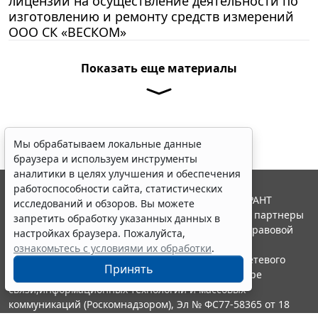
лицензии на осуществление деятельности по
изготовлению и ремонту средств измерений
ООО СК «ВЕСКОМ»
Показать еще материалы
Мы обрабатываем локальные данные
браузера и используем инструменты
аналитики в целях улучшения и обеспечения
работоспособности сайта, статистических
© ООО "НПП "ГАРАНТ-СЕРВИС", 2026. Система ГАРАНТ
исследований и обзоров. Вы можете
выпускается с 1990 года. Компания "Гарант" и ее партнеры
запретить обработку указанных данных в
являются участниками Российской ассоциации правовой
настройках браузера. Пожалуйста,
информации ГАРАНТ.
ознакомьтесь с условиями их обработки
.
Портал ГАРАНТ.РУ зарегистрирован в качестве сетевого
Принять
издания Федеральной службой по надзору в сфере
связи,информационных технологий и массовых
коммуникаций (Роскомнадзором), Эл № ФС77-58365 от 18