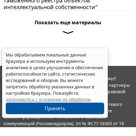
таможенного реестра объектов
интеллектуальной собственности"
Показать еще материалы
Мы обрабатываем локальные данные
браузера и используем инструменты
аналитики в целях улучшения и обеспечения
работоспособности сайта, статистических
© ООО "НПП "ГАРАНТ-СЕРВИС", 2026. Система ГАРАНТ
исследований и обзоров. Вы можете
выпускается с 1990 года. Компания "Гарант" и ее партнеры
запретить обработку указанных данных в
являются участниками Российской ассоциации правовой
настройках браузера. Пожалуйста,
информации ГАРАНТ.
ознакомьтесь с условиями их обработки
.
Портал ГАРАНТ.РУ зарегистрирован в качестве сетевого
Принять
издания Федеральной службой по надзору в сфере
связи,информационных технологий и массовых
коммуникаций (Роскомнадзором), Эл № ФС77-58365 от 18
июня 2014 года.