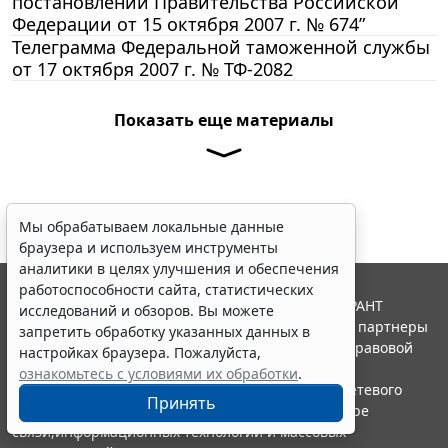
постановлении Правительства Российской
Федерации от 15 октября 2007 г. № 674”
Телеграмма Федеральной таможенной службы
от 17 октября 2007 г. № ТФ-2082
Показать еще материалы
Мы обрабатываем локальные данные
браузера и используем инструменты
аналитики в целях улучшения и обеспечения
работоспособности сайта, статистических
© ООО "НПП "ГАРАНТ-СЕРВИС", 2026. Система ГАРАНТ
исследований и обзоров. Вы можете
выпускается с 1990 года. Компания "Гарант" и ее партнеры
запретить обработку указанных данных в
являются участниками Российской ассоциации правовой
настройках браузера. Пожалуйста,
информации ГАРАНТ.
ознакомьтесь с условиями их обработки
.
Портал ГАРАНТ.РУ зарегистрирован в качестве сетевого
Принять
издания Федеральной службой по надзору в сфере
связи,информационных технологий и массовых