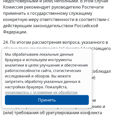
недостоверными и (или) неполными. В этом случае
Комиссия рекомендует руководителю Роспечати
применить к государственному служащему
конкретную меру ответственности в соответствии с
действующим законодательством Российской
Федерации.
24. По итогам рассмотрения вопроса, указанного в
абзаце третьем подпункта "а" пункта 14
настоящего
Мы обрабатываем локальные данные
Положения, Комиссия принимает одно из
браузера и используем инструменты
следующих решений:
аналитики в целях улучшения и обеспечения
работоспособности сайта, статистических
а) установить, что гражданский служащий соблюдал
исследований и обзоров. Вы можете
требования к служебному поведению и (или)
запретить обработку указанных данных в
требования об урегулировании конфликта
настройках браузера. Пожалуйста,
интересов;
ознакомьтесь с условиями их обработки
.
Принять
б) установить, что гражданский служащий не
соблюдал требования к служебному поведению и
(или) требования об урегулировании конфликта