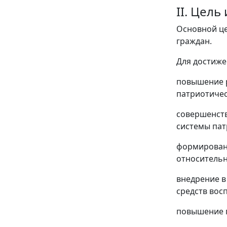
II. Цел
Основной це
граждан.
Для достиже
повышение р
патриотичес
совершенст
системы пат
формировани
относительн
внедрение в
средств вос
повышение п