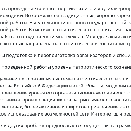
сь проведение военно-спортивных игр и других мероп
 молодежи. Возрождаются традиционные, хорошо заре
ной работы. В деятельности органов государственной 
ной работе. В системе патриотического воспитания гра
работа со студенческой молодежью. Молодые люди акт
ь которых направлена на патриотическое воспитание г
ы подготовка и переподготовка организаторов и специ
е проведенной работы уровень патриотического сознан
дальнейшего развития системы патриотического восп
ьства Российской Федерации в этой области, модерниз
 повышение уровня его организационно-методическог
организаторов и специалистов патриотического воспит
ллективах, более активное и широкое привлечение к эт
ое использование возможностей сети Интернет для ре
х и других проблем предполагается осуществить в рам