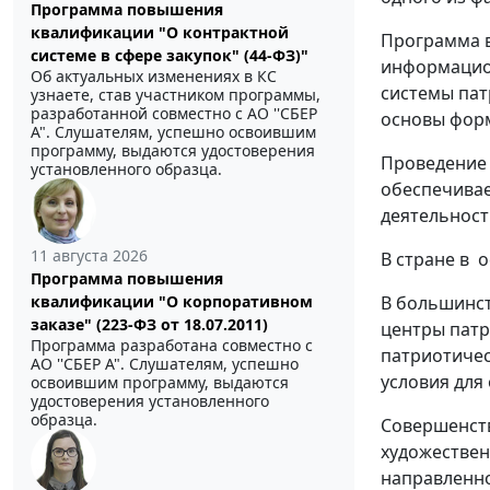
Программа повышения
квалификации "О контрактной
Программа в
системе в сфере закупок" (44-ФЗ)"
информацио
Об актуальных изменениях в КС
системы пат
узнаете, став участником программы,
разработанной совместно с АО ''СБЕР
основы форм
А". Слушателям, успешно освоившим
программу, выдаются удостоверения
Проведение 
установленного образца.
обеспечивае
деятельност
11 августа 2026
В стране в 
Программа повышения
квалификации "О корпоративном
В большинст
заказе" (223-ФЗ от 18.07.2011)
центры патр
Программа разработана совместно с
патриотичес
АО ''СБЕР А". Слушателям, успешно
условия для
освоившим программу, выдаются
удостоверения установленного
образца.
Совершенств
художествен
направленно