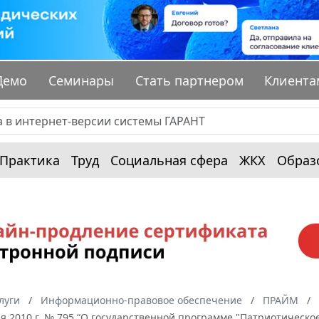
Демо
Семинары
Стать партнером
Клиента
Практика
Труд
Социальная сфера
ЖКХ
Образ
луги
Информационно-правовое обеспечение
ПРАЙМ
ря 2010 г. № 795 “О государственной программе "Патриотическо