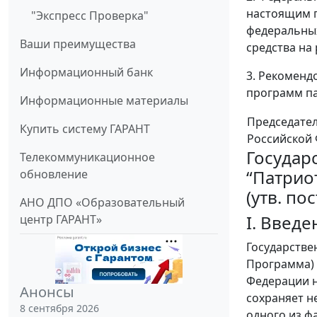
настоящим п
"Экспресс Проверка"
федеральных
Ваши преимущества
средства на
Информационный банк
3. Рекоменд
программ па
Информационные материалы
Председате
Купить систему ГАРАНТ
Российской
Государ
Телекоммуникационное
“Патрио
обновление
(утв. по
АНО ДПО «Образовательный
I. Введе
центр ГАРАНТ»
Государстве
Программа) 
Федерации н
Анонсы
сохраняет н
8 сентября 2026
одного из ф