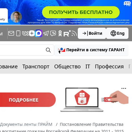
м
Войти
Eng
Перейти в систему ГАРАНТ
ование
Транспорт
Общество
IT
Профессия
П
Документы ленты ПРАЙМ
Постановление Правительства
е воспитание граждан Российской Федерации на 2011 - 2015