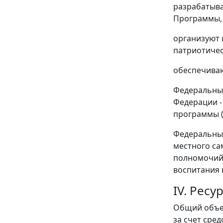
разрабатыва
Программы, 
организуют 
патриотичес
обеспечиваю
Федеральные
Федерации -
программы (
Федеральные
местного са
полномочий 
воспитания 
IV. Рес
Общий объем
за счет сре