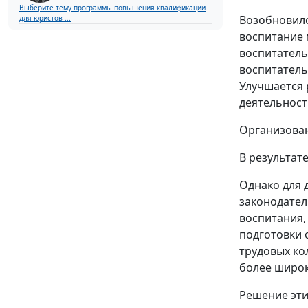
Выберите тему программы повышения квалификации
Возобновило
для юристов ...
воспитание
воспитатель
воспитатель
Улучшается 
деятельност
Организован
В результат
Однако для 
законодател
воспитания,
подготовки 
трудовых ко
более широк
Решение эти