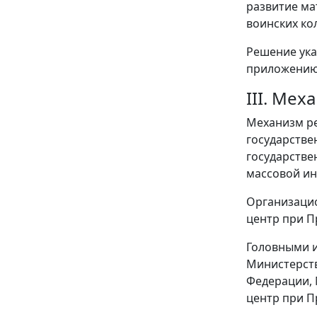
развитие ма
воинских ко
Решение ука
приложению
III. Ме
Механизм р
государстве
государстве
массовой ин
Организаци
центр при П
Головными и
Министерств
Федерации, 
центр при П