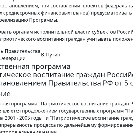
остановлением, при составлении проектов федеральн
 среднесрочных финансовых планов) предусматривать в
 реализацию Программы.
овать органам исполнительной власти субъектов Росс
триотического воспитания граждан учитывать положе
ль Правительства
В. Путин
 Федерации
ственная программа
тическое воспитание граждан Российс
становлением Правительства РФ от 5 о
ние
нная программа "Патриотическое воспитание граждан Рос
является продолжением государственных программ "Па
а 2001 - 2005 годы" и "Патриотическое воспитание гражд
епрерывность процесса по дальнейшему формированию 
акторов единения нации.