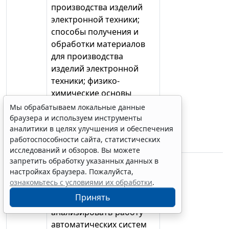
производства изделий
электронной техники;
способы получения и
обработки материалов
для производства
изделий электронной
техники; физико-
химические основы
обработки материалов
Мы обрабатываем локальные данные
для производства
браузера и используем инструменты
аналитики в целях улучшения и обеспечения
изделий электронной
работоспособности сайта, статистических
техники
исследований и обзоров. Вы можете
запретить обработку указанных данных в
уметь: производить
настройках браузера. Пожалуйста,
настройку и сборку
ознакомьтесь с условиями их обработки
.
простейших систем
Принять
автоматизации;
анализировать работу
автоматических систем