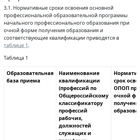
3.1. Нормативные сроки освоения основной
профессиональной образовательной программы
начального профессионального образования при
очной форме получения образования и
соответствующие квалификации приводятся в
таблице 1
.
Таблица 1
Образовательная
Наименование
Нормати
база приема
квалификации
срок осво
(профессий по
ОПОП пр
Общероссийскому
очной фо
классификатору
получени
профессий
образова
рабочих,
должностей
служащих и