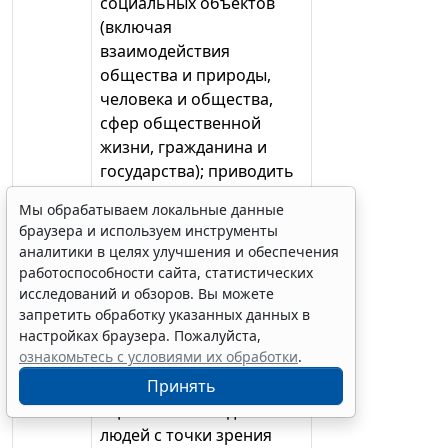
социальных объектов
(включая
взаимодействия
общества и природы,
человека и общества,
сфер общественной
жизни, гражданина и
государства); приводить
примеры социальных
Мы обрабатываем локальные данные
объектов определенного
браузера и используем инструменты
типа, социальных
аналитики в целях улучшения и обеспечения
отношений, ситуаций,
работоспособности сайта, статистических
регулируемых
исследований и обзоров. Вы можете
различными видами
запретить обработку указанных данных в
настройках браузера. Пожалуйста,
социальных норм,
ознакомьтесь с условиями их обработки
.
деятельности людей в
Принять
различных сферах;
оценивать поведение
людей с точки зрения