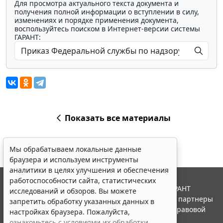
Для просмотра актуального текста документа и
получения полной информации о вступлении в силу,
изменениях и порядке применения документа,
воспользуйтесь поиском в Интернет-версии системы
ГАРАНТ:
Показать все материалы
Мы обрабатываем локальные данные
браузера и используем инструменты
аналитики в целях улучшения и обеспечения
работоспособности сайта, статистических
© ООО "НПП "ГАРАНТ-СЕРВИС", 2026. Система ГАРАНТ
исследований и обзоров. Вы можете
выпускается с 1990 года. Компания "Гарант" и ее партнеры
запретить обработку указанных данных в
являются участниками Российской ассоциации правовой
настройках браузера. Пожалуйста,
информации ГАРАНТ.
ознакомьтесь с условиями их обработки
.