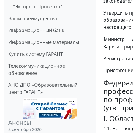
законодатель
"Экспресс Проверка"
Утвердить п
Ваши преимущества
образования
настоящего 
Информационный банк
Министр
Информационные материалы
Зарегистрир
Купить систему ГАРАНТ
Регистраци
Телекоммуникационное
Приложени
обновление
Федерал
АНО ДПО «Образовательный
професс
центр ГАРАНТ»
по проф
(утв. пр
I. Обла
Анонсы
1.1. Настоя
8 сентября 2026