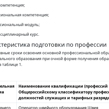
компетенция;
сиональная компетенция;
сиональный модуль;
сциплинарный курс.
рактеристика подготовки по профессии
ивные сроки освоения основной профессиональной об
льного образования при очной форме получения обра
 таблице 1.
ельная
Наименование квалификации (профессий 
ма
Общероссийскому классификатору профес
должностей служащих и тарифных разрядов
еднего
Оператор швейного оборудования Швея