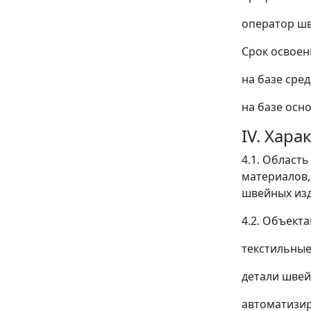
оператор шв
Срок освоен
на базе сред
на базе осно
IV. Хар
4.1. Област
материалов,
швейных изд
4.2. Объект
текстильные
детали швей
автоматизир