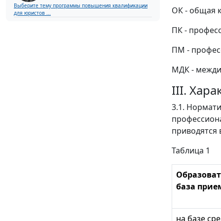
Выберите тему программы повышения квалификации
ОК - общая 
для юристов ...
ПК - профес
ПМ - профес
МДК - межди
III. Ха
3.1. Нормат
профессиона
приводятся в
Таблица 1
Образоват
база прие
на базе ср