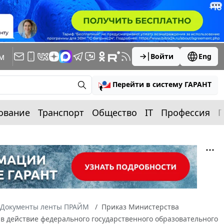
м
Войти
Eng
Перейти в систему ГАРАНТ
ование
Транспорт
Общество
IT
Профессия
П
Документы ленты ПРАЙМ
Приказ Министерства
и в действие федерального государственного образовательного