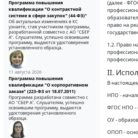
(далее - ФГ
Программа повышения
квалификации "О контрактной
профессиона
системе в сфере закупок" (44-ФЗ)"
образовате
Об актуальных изменениях в КС
право на р
узнаете, став участником программы,
разработанной совместно с АО ''СБЕР
государстве
А". Слушателям, успешно освоившим
программу, выдаются удостоверения
1.2. Право 
установленного образца.
профессиона
профессиона
II. Исп
11 августа 2026
Программа повышения
В настоящем
квалификации "О корпоративном
заказе" (223-ФЗ от 18.07.2011)
НПО - начал
Программа разработана совместно с
АО ''СБЕР А". Слушателям, успешно
ФГОС НПО - 
освоившим программу, выдаются
удостоверения установленного
образца.
ОУ - образо
ОПОП - осно