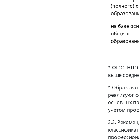
(полного) 
образован
на базе ос
общего
образован
* ФГОС НПО 
выше средне
* Образоват
реализуют ф
основных пр
учетом про
3.2. Рекоме
классификат
профессион