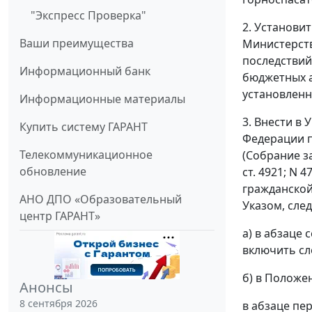
"Экспресс Проверка"
2. Установи
Ваши преимущества
Министерств
последствий
Информационный банк
бюджетных а
установленн
Информационные материалы
3. Внести в
Купить систему ГАРАНТ
Федерации п
Телекоммуникационное
(Собрание за
обновление
ст. 4921; N 
гражданской
АНО ДПО «Образовательный
Указом, сле
центр ГАРАНТ»
а) в абзаце
включить сл
б) в Положе
Анонсы
8 сентября 2026
в абзаце пе