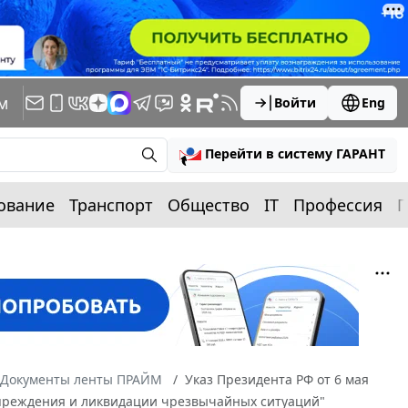
м
Войти
Eng
Перейти в систему ГАРАНТ
ование
Транспорт
Общество
IT
Профессия
П
Документы ленты ПРАЙМ
Указ Президента РФ от 6 мая
упреждения и ликвидации чрезвычайных ситуаций"