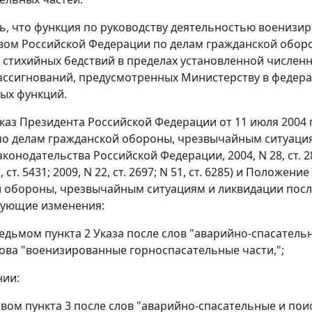
ть, что функция по руководству деятельностью военизи
ом Российской Федерации по делам гражданской обор
 стихийных бедствий в пределах установленной численн
ссигнований, предусмотренных Министерству в федера
ых функций.
 Указ Президента Российской Федерации от 11 июля 2004
о делам гражданской обороны, чрезвычайным ситуация
конодательства Российской Федерации, 2004, N 28, ст. 2882; 
47, ст. 5431; 2009, N 22, ст. 2697; N 51, ст. 6285) и Пол
 обороны, чрезвычайным ситуациям и ликвидации посл
дующие изменения:
 седьмом пункта 2 Указа после слов "аварийно-спасате
ова "военизированные горноспасательные части,";
нии:
рвом пункта 3 после слов "аварийно-спасательные и по