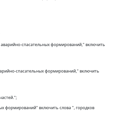
;
 и аварийно-спасательных формирований," включить
аварийно-спасательных формирований," включить
астей.";
ных формирований" включить слова ", городков