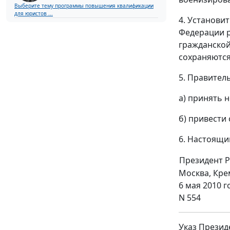
Выберите тему программы повышения квалификации
для юристов ...
4. Установи
Федерации р
гражданской
сохраняются
5. Правител
а) принять 
б) привести
6. Настоящий
Президент 
Москва, Кре
6 мая 2010 г
N 554
Указ Презид