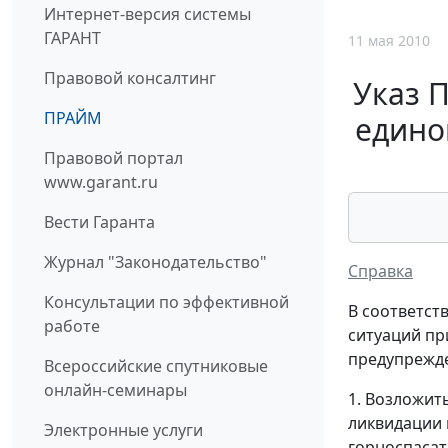
Интернет-версия системы
ГАРАНТ
11 мая 2010
Правовой консалтинг
Указ П
ПРАЙМ
едино
Правовой портал
www.garant.ru
Вести Гаранта
Журнал "Законодательство"
Справка
Консультации по эффективной
В соответст
работе
ситуаций пр
предупрежде
Всероссийские спутниковые
онлайн-семинары
1. Возложит
ликвидации 
Электронные услуги
горноспасат