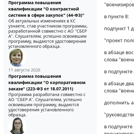
Программа повышения
"военизиров
квалификации "О контрактной
системе в сфере закупок" (44-ФЗ)"
в пункте 8:
Об актуальных изменениях в КС
узнаете, став участником программы,
подпункт 1 
разработанной совместно с АО ''СБЕР
А". Слушателям, успешно освоившим
"проект пол
программу, выдаются удостоверения
установленного образца.
в абзаце во
слова "воен
11 августа 2026
в подпункте 
Программа повышения
квалификации "О корпоративном
в абзаце дв
заказе" (223-ФЗ от 18.07.2011)
слова "воен
Программа разработана совместно с
АО ''СБЕР А". Слушателям, успешно
дополнить а
освоившим программу, выдаются
удостоверения установленного
"руководств
образца.
в подпункте
военизирова