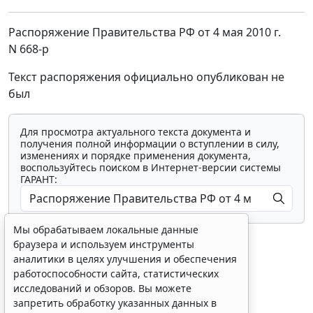
Распоряжение Правительства РФ от 4 мая 2010 г.
N 668-р
Текст распоряжения официально опубликован не
был
Мы обрабатываем локальные данные
Для просмотра актуального текста документа и
браузера и используем инструменты
получения полной информации о вступлении в силу,
аналитики в целях улучшения и обеспечения
изменениях и порядке применения документа,
воспользуйтесь поиском в Интернет-версии системы
работоспособности сайта, статистических
ГАРАНТ:
исследований и обзоров. Вы можете
запретить обработку указанных данных в
настройках браузера. Пожалуйста,
ознакомьтесь с условиями их обработки
.
Принять
Показать все материалы
Erid: 4CQwVszH9pWwojUA9Q3
Реклама