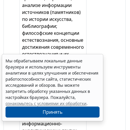
анализе информации
источников (памятников)
по истории искусства,
библиографии;
философские концепции
естествознания, основные
достижения современного
естествознания и их
применение в
Мы обрабатываем локальные данные
браузера и используем инструменты
гуманитарных науках;
аналитики в целях улучшения и обеспечения
уметь: выбирать и
работоспособности сайта, статистических
применять адекватные
исследований и обзоров. Вы можете
информационные
запретить обработку указанных данных в
технологии для решения
настройках браузера. Пожалуйста,
научно-
ознакомьтесь с условиями их обработки
.
исследовательских,
Принять
педагогических,
информационно-