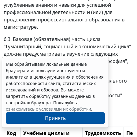
углубленные знания и навыки для успешной
профессиональной деятельности и (или) для
продолжения профессионального образования в
магистратуре.
6.3. Базовая (обязательная) часть цикла
"Гуманитарный, социальный и экономический цикл"
должна предусматривать изучение следующих
обязательных дисциплин: "История", "Философия",
Мы обрабатываем локальные данные
"Иностранный язык".
браузера и используем инструменты
аналитики в целях улучшения и обеспечения
Базовая (обязательная) часть профессионального
работоспособности сайта, статистических
цикла должна предусматривать изучение
исследований и обзоров. Вы можете
дисциплины "Безопасность жизнедеятельности".
запретить обработку указанных данных в
настройках браузера. Пожалуйста,
Таблица 2
ознакомьтесь с условиями их обработки
.
Принять
Структура ООП бакалавриата
Код
Учебные циклы и
Трудоемкость
Пер