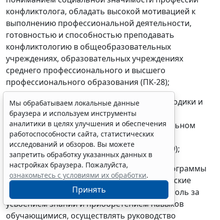
конфликтолога, обладать высокой мотивацией к
выполнению профессиональной деятельности,
готовностью и способностью преподавать
конфликтологию в общеобразовательных
учреждениях, образовательных учреждениях
среднего профессионального и высшего
профессионального образования (ПК-28);
готовностью применять современные методики и
Мы обрабатываем локальные данные
технологии для обеспечения качества
браузера и используем инструменты
аналитики в целях улучшения и обеспечения
образовательного процесса в образовательном
работоспособности сайта, статистических
учреждении в предметной области
исследований и обзоров. Вы можете
конфликтологического образования (ПК-29);
запретить обработку указанных данных в
настройках браузера. Пожалуйста,
способностью разрабатывать рабочие программы
ознакомьтесь с условиями их обработки
.
курсов, читать лекции, проводить семинарские
Принять
занятия, осуществлять эффективный контроль за
усвоением знаний и приобретением навыков
обучающимися, осуществлять руководство