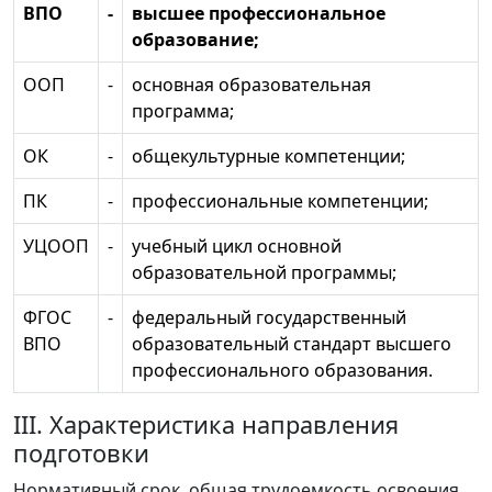
ВПО
-
высшее профессиональное
образование;
ООП
-
основная образовательная
программа;
ОК
-
общекультурные компетенции;
ПК
-
профессиональные компетенции;
УЦООП
-
учебный цикл основной
образовательной программы;
ФГОС
-
федеральный государственный
ВПО
образовательный стандарт высшего
профессионального образования.
III. Характеристика направления
подготовки
Нормативный срок, общая трудоемкость освоения